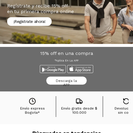
Regístrate y recibe 15% off
en tu primera compra online
¡Registrate ahora!
15% off en una compra
*Aplica En La APP
Descarga la
APP
Envío express
Envío gratis desde
$
Devolucio
Bogota*
100.000
sin cost