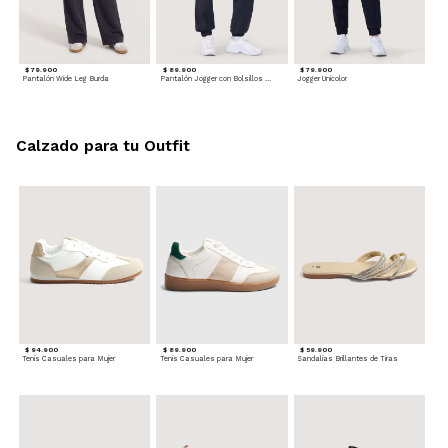
$ 79.900
$ 89.900
$ 79.900
Pantalón Wide Leg Burda
Pantalón Jogger con Bolsillos Cargo
Jogger Unicolor
Calzado para tu Outfit
$ 94.900
$ 89.900
$ 59.900
Tenis Casuales para Mujer
Tenis Casuales para Mujer
Sandalias Brillantes de Tiras