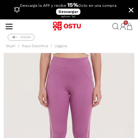
15%
×
Descarga la APP y recibe
Dcto en una compra
Descargar
Aplican TyC
0
Volver
Mujer
Ropa Deportiva
Leggins