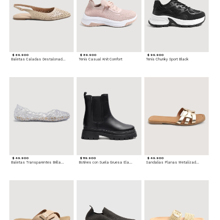
$ 69.900
$ 89.900
$ 99.900
Baletas Caladas Destalonadas
Tenis Casual Knit Comfort
Tenis Chunky Sport Black
$ 49.900
$ 119.900
$ 49.900
Baletas Transparentes Brillantes
Botines con Suela Gruesa Elastizada
Sandalias Planas Metalizadas