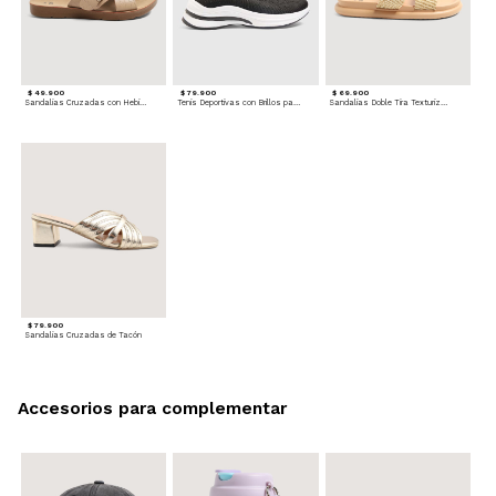
$ 49.900
$ 79.900
$ 69.900
Sandalias Cruzadas con Hebilla
Tenis Deportivas con Brillos para mujer
Sandalias Doble Tira Texturizada
$ 79.900
Sandalias Cruzadas de Tacón
Accesorios para complementar