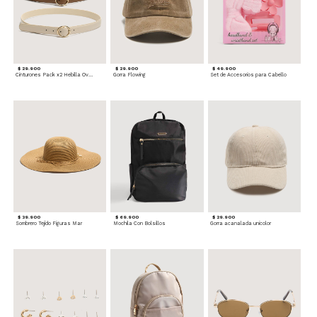
$ 29.900
$ 29.900
$ 49.900
Cinturones Pack x2 Hebilla Ovalada
Gorra Flowing
Set de Accesorios para Cabello
$ 39.900
$ 69.900
$ 29.900
Sombrero Tejido Figuras Mar
Mochila Con Bolsillos
Gorra acanalada unicolor