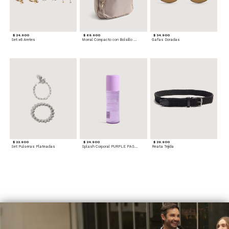
$ 24.900
$ 69.900
$ 34.900
Set x6 Aretes
Morral Compacto con Bolsillo Frontal
Gafas Doradas
$ 22.900
$ 24.900
$ 29.900
Set Pulseras Plateadas
Splash Corporal PURPLE PASSION - Floral
Reata Tejida