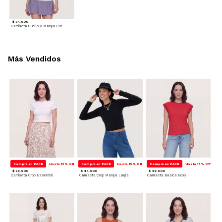
$ 34.900
Camiseta Cuello V Manga Corta - Deportivo
Más Vendidos
Compra en PACK
Hasta 15% Off
Compra en PACK
Hasta 15% Off
Compra en PACK
Hasta 15% Off
$ 39.900
$ 44.900
$ 49.900
Camiseta Crop Essential
Camiseta Crop Manga Larga
Camiseta Basica Boxy