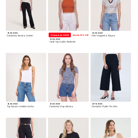
$ 39.900
$ 49.900
Compra en PACK
Hasta 15% Off
Camiseta Basica Screen
Polo Cropped a Rayas
$ 29.900
Tank Top Cuello Redondo
$ 39.900
$ 39.900
$ 79.900
Top Basico Hombro Ancho
Camiseta Crop Básica
Pantalón Fluido Tiro Alto