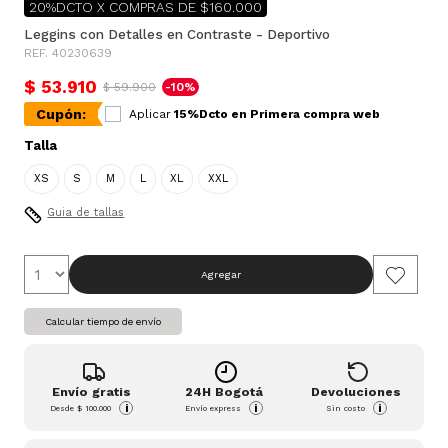
20%DCTO X COMPRAS DE $160.000
Leggins con Detalles en Contraste - Deportivo
REF. 40230639
$ 53.910
$ 59.900
-10%
Cupón:
Aplicar
15%Dcto en Primera compra web
Talla
XS
S
M
L
XL
XXL
Guia de tallas
Agregar
Calcular tiempo de envío
Envío gratis
24H Bogotá
Devoluciones
i
i
i
Desde
$ 100.000
Envío express
Sin costo