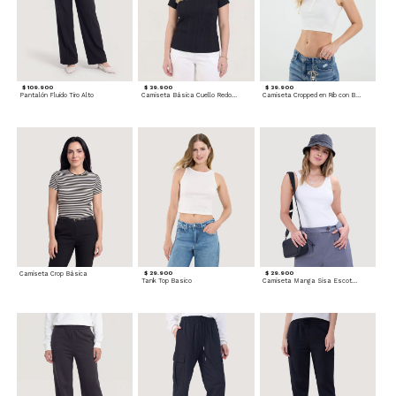
$ 109.900
$ 39.900
$ 39.900
Pantalón Fluido Tiro Alto
Camiseta Básica Cuello Redondo
Camiseta Cropped en Rib con Botones
Camiseta Crop Básica
$ 29.900
$ 29.900
Tank Top Basico
Camiseta Manga Sisa Escotada