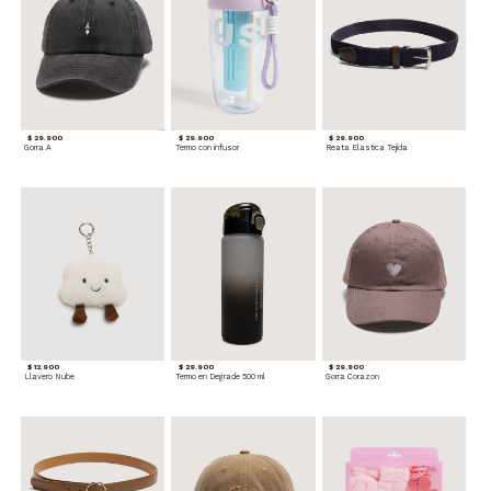
$ 29.900
$ 29.900
$ 29.900
Gorra A
Termo con infusor
Reata Elastica Tejida
$ 12.900
$ 29.900
$ 29.900
Llavero Nube
Termo en Degrade 500 ml
Gorra Corazon