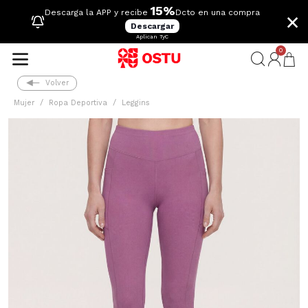
15%
×
Descarga la APP y recibe
Dcto en una compra
Descargar
Aplican TyC
0
Volver
Mujer
Ropa Deportiva
Leggins