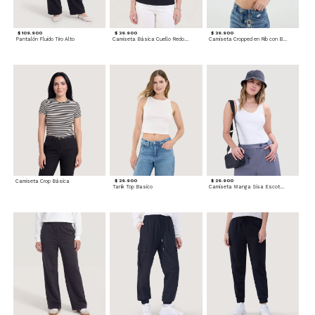
$ 109.900
$ 39.900
$ 39.900
Pantalón Fluido Tiro Alto
Camiseta Básica Cuello Redondo
Camiseta Cropped en Rib con Botones
Camiseta Crop Básica
$ 29.900
$ 29.900
Tank Top Basico
Camiseta Manga Sisa Escotada