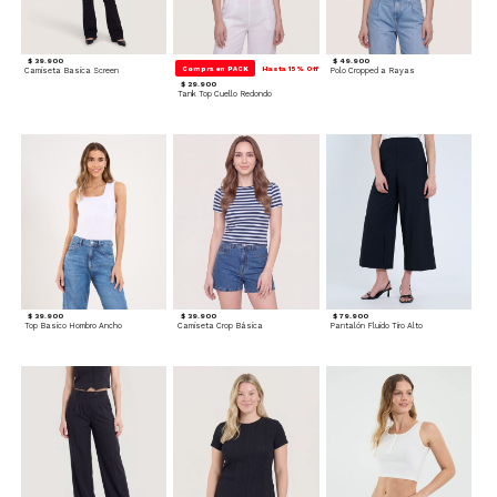
$ 39.900
$ 49.900
Compra en PACK
Hasta 15% Off
Camiseta Basica Screen
Polo Cropped a Rayas
$ 29.900
Tank Top Cuello Redondo
$ 39.900
$ 39.900
$ 79.900
Top Basico Hombro Ancho
Camiseta Crop Básica
Pantalón Fluido Tiro Alto