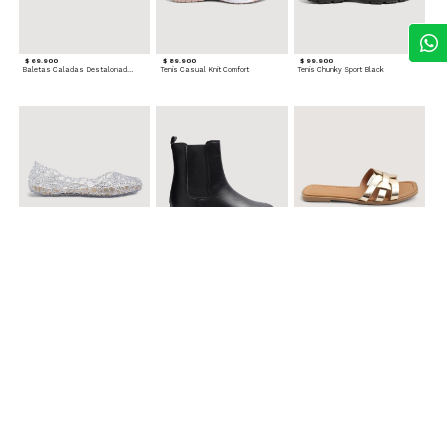
$ 69.900
$ 89.900
$ 99.900
Baletas Caladas Destalonadas
Tenis Casual Knit Comfort
Tenis Chunky Sport Black
$ 49.900
$ 119.900
$ 49.900
Baletas Transparentes Brillantes
Botines con Suela Gruesa Elastizada
Sandalias Planas Metalizadas