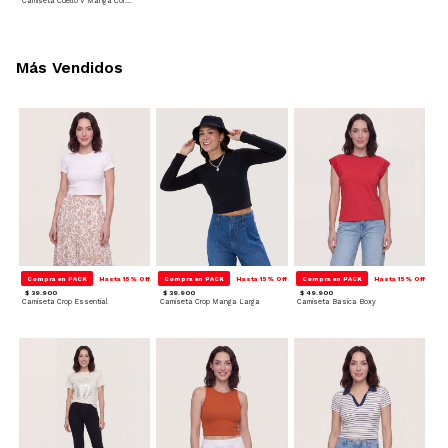
Camiseta Cuello V Manga Corta - Deportivo
Más Vendidos
Compra en PACK
Hasta 15% Off
Compra en PACK
Hasta 15% Off
Compra en PACK
Hasta 15% Off
$ 39.900
$ 39.900
$ 49.900
Camiseta Crop Essential
Camiseta Crop Manga Larga
Camiseta Basica Boxy