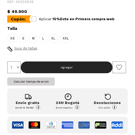
REF. 40230636
$ 49.900
Cupón:
Aplicar
15%Dcto en Primera compra web
Talla
XS
S
M
L
XL
XXL
Guia de tallas
Agregar
Calcular tiempo de envío
Envío gratis
24H Bogotá
Devoluciones
i
i
i
Desde
$ 100.000
Envío express
Sin costo