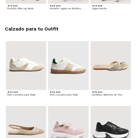
$ 79.900
$ 89.900
$ 79.900
Pantalón Wide Leg Burda
Pantalón Jogger con Bolsillos Cargo
Jogger Unicolor
Calzado para tu Outfit
$ 94.900
$ 89.900
$ 59.900
Tenis Casuales para Mujer
Tenis Casuales para Mujer
Sandalias Brillantes de Tiras