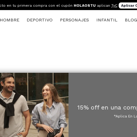
cto en tu primera compra con el cupón
HOLAOSTU
aplican
TyC
Aplicar
HOMBRE
DEPORTIVO
PERSONAJES
INFANTIL
BLO
15% off en una com
*Aplica En L