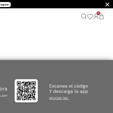
×
 Cupón
0
G
Escanea el código
pra
Y descarga la app
a APP
APLICAN T&C.