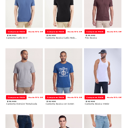
Compra en PACK
Hasta 15% Off
Compra en PACK
Hasta 15% Off
Compra en PACK
Hasta 15% Off
$ 29.900
$ 29.900
$ 49.900
Camiseta Cuello En V
Camiseta Basica Cuello Redondo
Polo Basica
Compra en PACK
Hasta 15% Off
Compra en PACK
Hasta 15% Off
Compra en PACK
Hasta 15% Off
$ 59.900
$ 39.900
$ 20.900
Camiseta Oversize Texturizada
Camiseta Basica con Screen
Camiseta Básica Interior