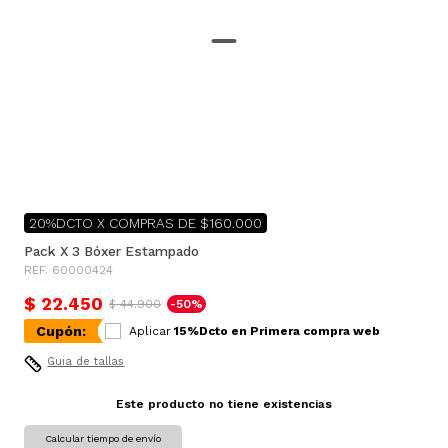
20%DCTO X COMPRAS DE $160.000
Pack X 3 Bóxer Estampado
REF. 60000424
$ 22.450
$ 44.900
-50%
Cupón:
Aplicar
15%Dcto en Primera compra web
Guia de tallas
Este producto no tiene existencias
Calcular tiempo de envío