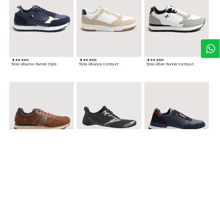
$ 99.900
$ 89.900
$ 99.900
Tenis Urbanos Runner Style
Tenis Urbanos Contrast
Tenis Urban Runner Contrast
$ 99.900
$ 89.900
$ 99.900
Tenis Casual Urban
Tenis Deportivos para hombre
Tenis Formales con Detalles