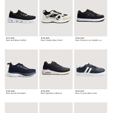
$ 79.900
$ 99.000
$ 89.900
Tenis Knit Urban Comfort
Tenis Chunky Urban Mesh
Tenis Clásicos con Detalle Lateral
$ 89.900
$ 99.900
$ 89.900
Tenis Knit Air Movement
Tenis Deportivos Urbanos
Tenis Casual Urban Lines