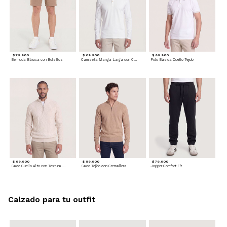
$ 79.900
$ 69.900
$ 69.900
Bermuda Básica con Bolsillos
Camiseta Manga Larga con Cuello Henley
Polo Básica Cuello Tejido
$ 99.900
$ 89.900
$ 79.900
Saco Cuello Alto con Textura Trenzada
Saco Tejido con Cremallera
Jogger Comfort Fit
Calzado para tu outfit