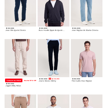
$ 99.900
$ 99.900
$ 99.900
Jean Slim Ajuste Clásico
Buzo Hoodie Zipper de Ajuste Cómodo
Jean Regular de Silueta Clásica
$ 99.900
$ 89.910
$ 59.900
Compra en PACK
Hasta 15% Off
Jeans Básico Skinny
Polo Cuello Mao Regular
$ 89.900
Jogger Utility Relax