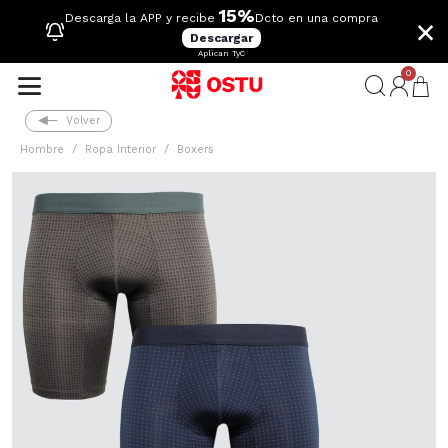
15%
×
Descarga la APP y recibe
Dcto en una compra
Descargar
Aplican TyC
0
Volver
Hombre
Ropa Interior
Boxers