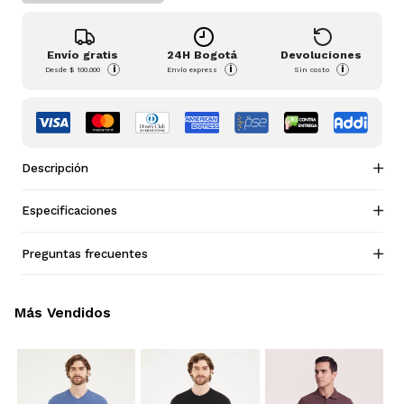
Envío gratis
24H Bogotá
Devoluciones
i
i
i
Desde
$ 100.000
Envío express
Sin costo
Descripción
Especificaciones
Preguntas frecuentes
Más Vendidos