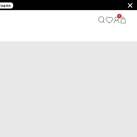
×
 Cupón
0