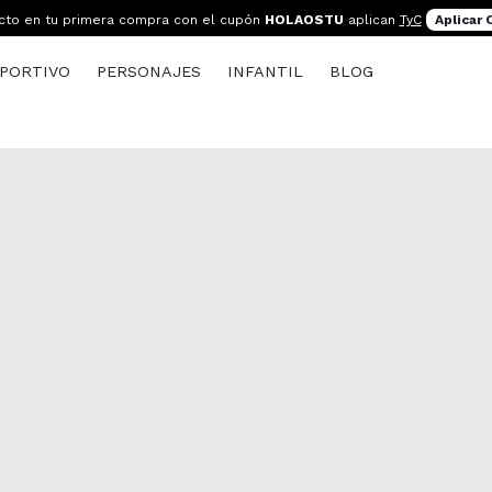
cto en tu primera compra con el cupón
HOLAOSTU
aplican
TyC
Aplicar
PORTIVO
PERSONAJES
INFANTIL
BLOG