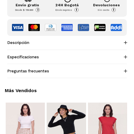
Envío gratis
24H Bogotá
Devoluciones
i
i
i
Desde
$ 159.900
Envío express
Sin costo
Descripción
Especificaciones
Preguntas frecuentes
Más Vendidos