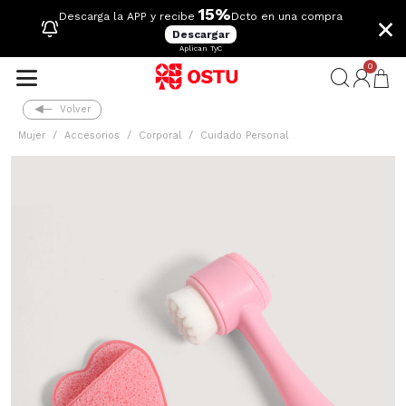
15%
×
Descarga la APP y recibe
Dcto en una compra
Descargar
Aplican TyC
0
Volver
Mujer
Accesorios
Corporal
Cuidado Personal