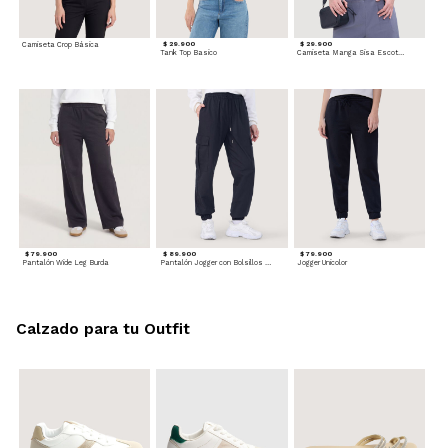
Camiseta Crop Básica
$ 29.900
$ 29.900
Tank Top Basico
Camiseta Manga Sisa Escotada
$ 79.900
$ 89.900
$ 79.900
Pantalón Wide Leg Burda
Pantalón Jogger con Bolsillos Cargo
Jogger Unicolor
Calzado para tu Outfit