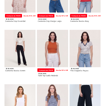
Compra en PACK
Hasta 15% Off
Compra en PACK
Hasta 15% Off
Compra en PACK
Hasta 15% Off
$ 39.900
$ 44.900
$ 49.900
Camiseta Crop Essential
Camiseta Crop Manga Larga
Camiseta Basica Boxy
$ 39.900
$ 49.900
Compra en PACK
Hasta 15% Off
Camiseta Basica Screen
Polo Cropped a Rayas
$ 29.900
Tank Top Cuello Redondo