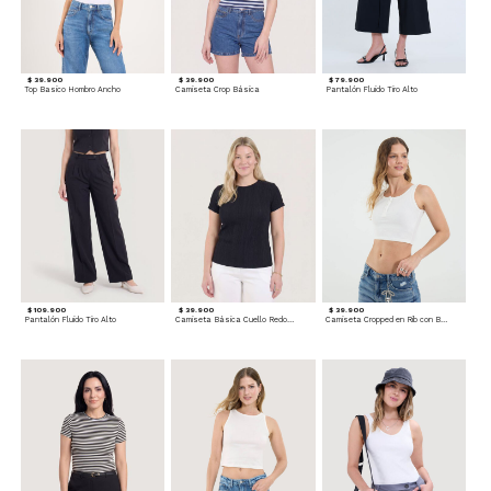
$ 39.900
$ 39.900
$ 79.900
Top Basico Hombro Ancho
Camiseta Crop Básica
Pantalón Fluido Tiro Alto
$ 109.900
$ 39.900
$ 39.900
Pantalón Fluido Tiro Alto
Camiseta Básica Cuello Redondo
Camiseta Cropped en Rib con Botones