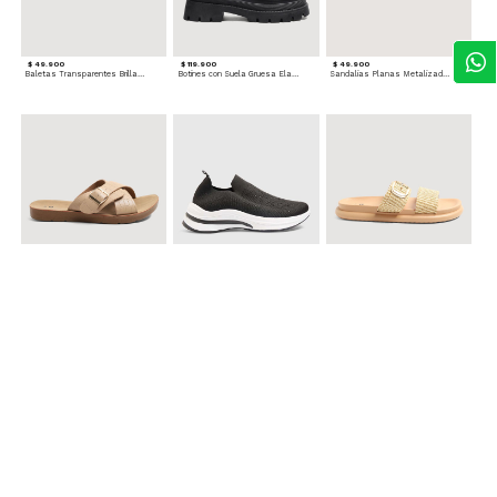
$ 49.900
$ 119.900
$ 49.900
Baletas Transparentes Brillantes
Botines con Suela Gruesa Elastizada
Sandalias Planas Metalizadas
$ 49.900
$ 79.900
$ 69.900
Sandalias Cruzadas con Hebilla
Tenis Deportivas con Brillos para mujer
Sandalias Doble Tira Texturizada