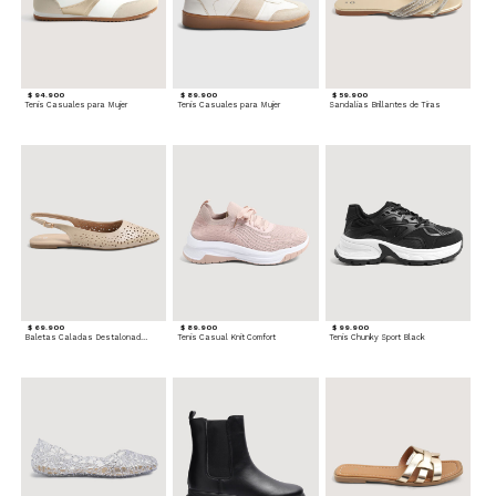
$ 94.900
$ 89.900
$ 59.900
Tenis Casuales para Mujer
Tenis Casuales para Mujer
Sandalias Brillantes de Tiras
$ 69.900
$ 89.900
$ 99.900
Baletas Caladas Destalonadas
Tenis Casual Knit Comfort
Tenis Chunky Sport Black