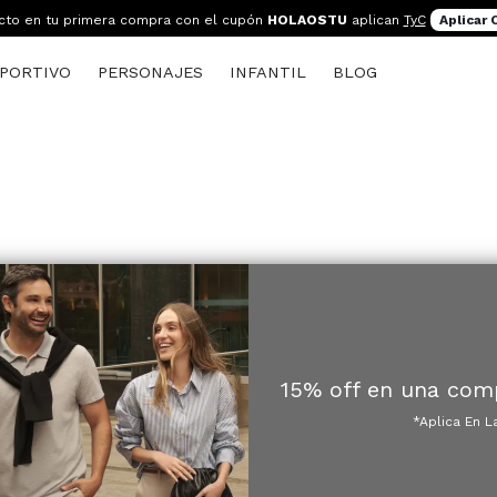
cto en tu primera compra con el cupón
HOLAOSTU
aplican
TyC
Aplicar
PORTIVO
PERSONAJES
INFANTIL
BLOG
15% off en una com
*Aplica En L