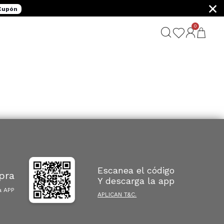
×
 Cupón
0
Escanea el código
pra
Y descarga la app
a APP
APLICAN T&C.