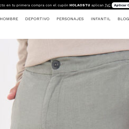
cto en tu primera compra con el cupón
HOLAOSTU
aplican
TyC
Aplicar
HOMBRE
DEPORTIVO
PERSONAJES
INFANTIL
BLO