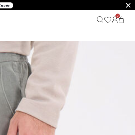
×
 Cupón
0
G