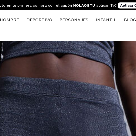
cto en tu primera compra con el cupón
HOLAOSTU
aplican
TyC
Aplicar
HOMBRE
DEPORTIVO
PERSONAJES
INFANTIL
BLO