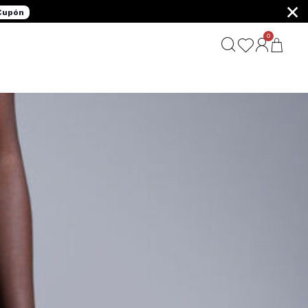
×
 Cupón
0
G