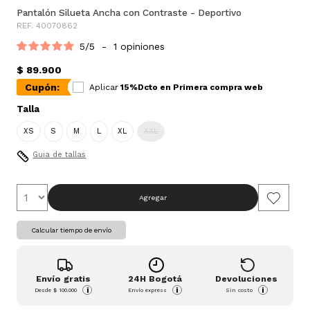
Pantalón Silueta Ancha con Contraste - Deportivo
REF. 40070862
5
/
5
-
1
opiniones
$ 89.900
Cupón:
Aplicar
15%Dcto en Primera compra web
Talla
XS
S
M
L
XL
XXL
Guia de tallas
Agregar
Calcular tiempo de envío
Envío gratis
24H Bogotá
Devoluciones
i
i
i
Desde
$ 100.000
Envío express
Sin costo