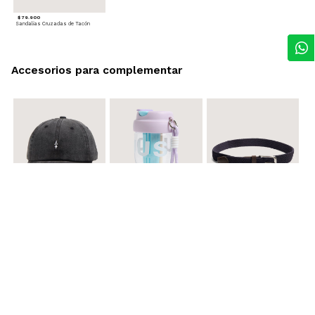
$ 79.900
Sandalias Cruzadas de Tacón
Accesorios para complementar
$ 29.900
$ 29.900
$ 29.900
Gorra A
Termo con infusor
Reata Elastica Tejida