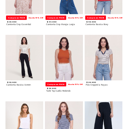
Compra en PACK
Hasta 15% Off
Compra en PACK
Hasta 15% Off
Compra en PACK
Hasta 15% Off
$ 39.900
$ 44.900
$ 49.900
Camiseta Crop Essential
Camiseta Crop Manga Larga
Camiseta Basica Boxy
$ 39.900
$ 49.900
Compra en PACK
Hasta 15% Off
Camiseta Basica Screen
Polo Cropped a Rayas
$ 29.900
Tank Top Cuello Redondo