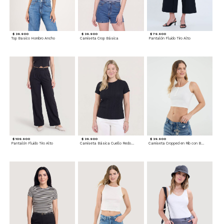
$ 39.900
$ 39.900
$ 79.900
Top Basico Hombro Ancho
Camiseta Crop Básica
Pantalón Fluido Tiro Alto
$ 109.900
$ 39.900
$ 39.900
Pantalón Fluido Tiro Alto
Camiseta Básica Cuello Redondo
Camiseta Cropped en Rib con Botones