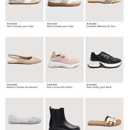
$ 94.900
$ 89.900
$ 59.900
Tenis Casuales para Mujer
Tenis Casuales para Mujer
Sandalias Brillantes de Tiras
$ 69.900
$ 89.900
$ 99.900
Baletas Caladas Destalonadas
Tenis Casual Knit Comfort
Tenis Chunky Sport Black