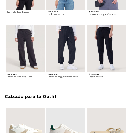
Camiseta Crop Básica
$ 29.900
$ 29.900
Tank Top Basico
Camiseta Manga Sisa Escotada
$ 79.900
$ 89.900
$ 79.900
Pantalón Wide Leg Burda
Pantalón Jogger con Bolsillos Cargo
Jogger Unicolor
Calzado para tu Outfit