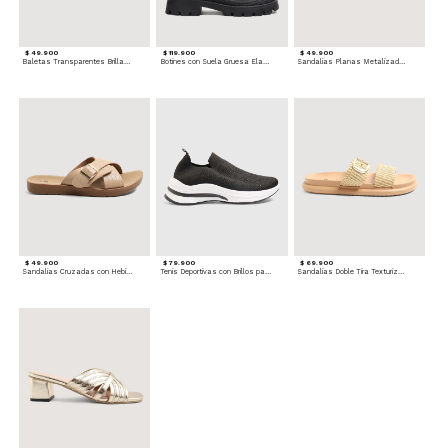
$ 49.900
$ 119.900
$ 49.900
Baletas Transparentes Brillantes
Botines con Suela Gruesa Elastizada
Sandalias Planas Metalizadas
$ 49.900
$ 79.900
$ 69.900
Sandalias Cruzadas con Hebilla
Tenis Deportivas con Brillos para mujer
Sandalias Doble Tira Texturizada