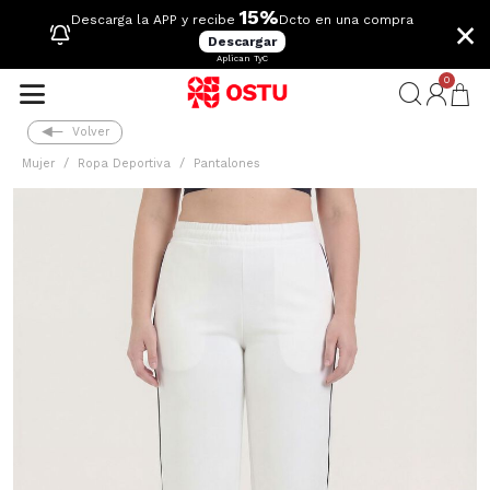
15%
×
Descarga la APP y recibe
Dcto en una compra
Descargar
Aplican TyC
0
Volver
Mujer
Ropa Deportiva
Pantalones