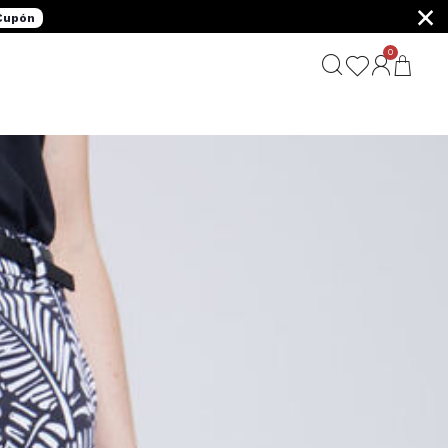
×
 Cupón
0