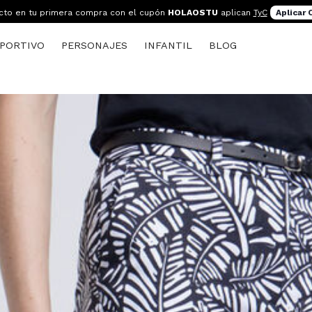
cto en tu primera compra con el cupón
HOLAOSTU
aplican
TyC
Aplicar
PORTIVO
PERSONAJES
INFANTIL
BLOG