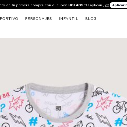
cto en tu primera compra con el cupón
HOLAOSTU
aplican
TyC
Aplicar
PORTIVO
PERSONAJES
INFANTIL
BLOG