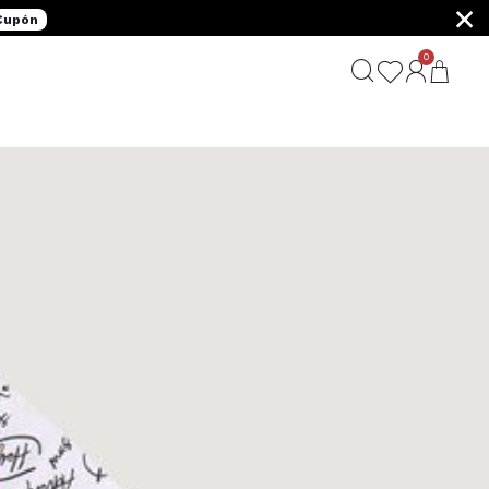
×
 Cupón
0