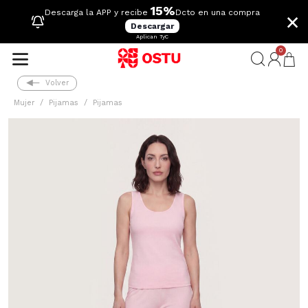
15%
×
Descarga la APP y recibe
Dcto en una compra
Descargar
Aplican TyC
0
Volver
Mujer
Pijamas
Pijamas