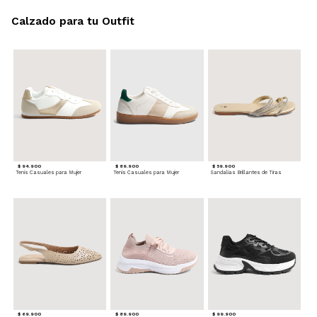
Calzado para tu Outfit
$ 94.900
$ 89.900
$ 59.900
Tenis Casuales para Mujer
Tenis Casuales para Mujer
Sandalias Brillantes de Tiras
$ 69.900
$ 89.900
$ 99.900