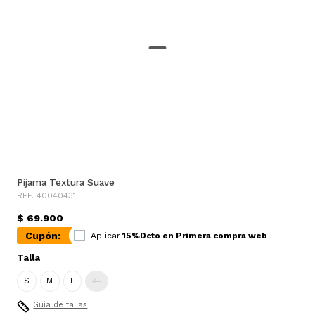
Pijama Textura Suave
REF. 40040431
$ 69.900
Cupón:
Aplicar
15%Dcto en Primera compra web
Talla
S
M
L
XL
Guia de tallas