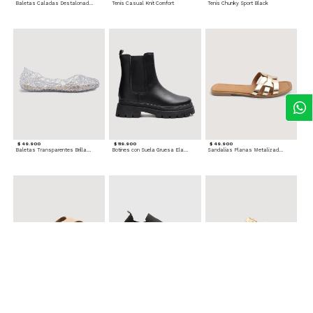
Baletas Caladas Destalonadas
Tenis Casual Knit Comfort
Tenis Chunky Sport Black
$ 49.900
$ 119.900
$ 49.900
Baletas Transparentes Brillantes
Botines con Suela Gruesa Elastizada
Sandalias Planas Metalizadas
$ 49.900
$ 79.900
$ 69.900
Sandalias Cruzadas con Hebilla
Tenis Deportivas con Brillos para mujer
Sandalias Doble Tira Texturizada