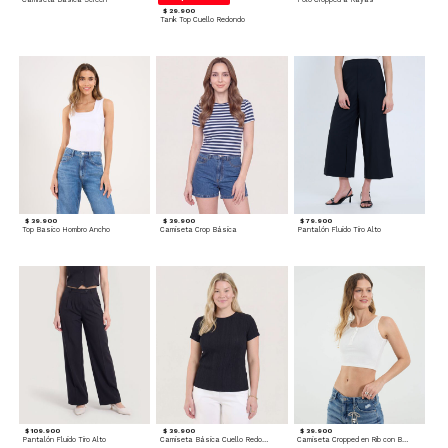
$ 29.900
Tank Top Cuello Redondo
$ 39.900
$ 39.900
$ 79.900
Top Basico Hombro Ancho
Camiseta Crop Básica
Pantalón Fluido Tiro Alto
$ 109.900
$ 39.900
$ 39.900
Pantalón Fluido Tiro Alto
Camiseta Básica Cuello Redondo
Camiseta Cropped en Rib con Botones