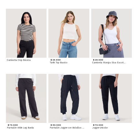
Camiseta Crop Básica
$ 29.900
$ 29.900
Tank Top Basico
Camiseta Manga Sisa Escotada
$ 79.900
$ 89.900
$ 79.900
Pantalón Wide Leg Burda
Pantalón Jogger con Bolsillos Cargo
Jogger Unicolor