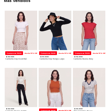
Más Vendidos
Compra en PACK
Hasta 15% Off
Compra en PACK
Hasta 15% Off
Compra en PACK
Hasta 15% Off
$ 39.900
$ 44.900
$ 49.900
Camiseta Crop Essential
Camiseta Crop Manga Larga
Camiseta Basica Boxy
$ 39.900
$ 49.900
Compra en PACK
Hasta 15% Off
Camiseta Basica Screen
Polo Cropped a Rayas