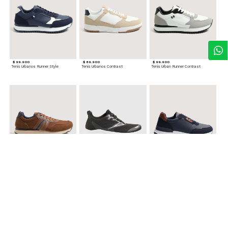
$ 99.900
$ 89.900
$ 99.900
Tenis Urbanos Runner Style
Tenis Urbanos Contrast
Tenis Urban Runner Contrast
$ 99.900
$ 89.900
$ 99.900
Tenis Casual Urban
Tenis Deportivos para hombre
Tenis Formales con Detalles