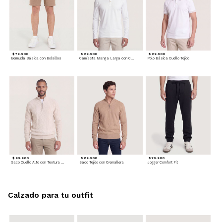
$ 79.900
$ 69.900
$ 69.900
Bermuda Básica con Bolsillos
Camiseta Manga Larga con Cuello Henley
Polo Básica Cuello Tejido
$ 99.900
$ 89.900
$ 79.900
Saco Cuello Alto con Textura Trenzada
Saco Tejido con Cremallera
Jogger Comfort Fit
Calzado para tu outfit