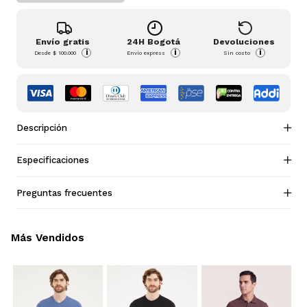
Envío gratis
24H Bogotá
Devoluciones
i
i
i
Desde
$ 100.000
Envío express
Sin costo
Descripción
Especificaciones
Preguntas frecuentes
Más Vendidos