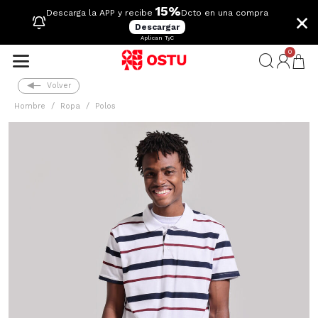
15%
×
Descarga la APP y recibe
Dcto en una compra
Descargar
Aplican TyC
0
Volver
Hombre
Ropa
Polos