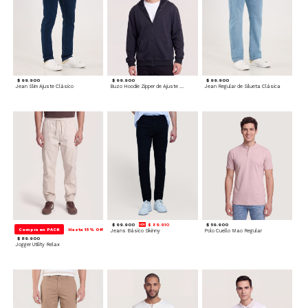
$ 99.900
$ 99.900
$ 99.900
Jean Slim Ajuste Clásico
Buzo Hoodie Zipper de Ajuste Cómodo
Jean Regular de Silueta Clásica
$ 99.900
$ 89.910
$ 59.900
Compra en PACK
Hasta 15% Off
Jeans Básico Skinny
Polo Cuello Mao Regular
$ 89.900
Jogger Utility Relax