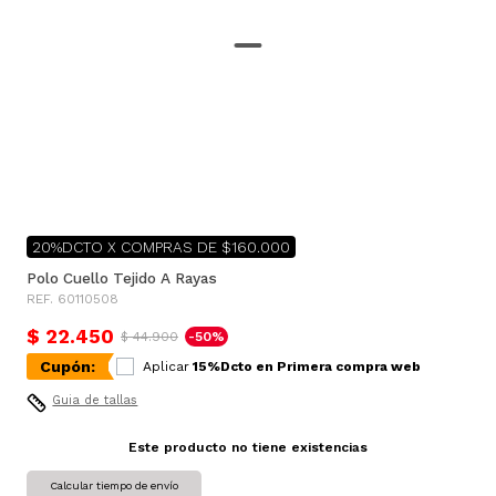
20%DCTO X COMPRAS DE $160.000
Polo Cuello Tejido A Rayas
REF. 60110508
$ 22.450
$ 44.900
-50%
Cupón:
Aplicar
15%Dcto en Primera compra web
Guia de tallas
Este producto no tiene existencias
Calcular tiempo de envío