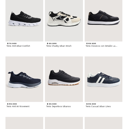
$ 79.900
$ 99.000
$ 89.900
Tenis Knit Urban Comfort
Tenis Chunky Urban Mesh
Tenis Clásicos con Detalle Lateral
$ 89.900
$ 99.900
$ 89.900
Tenis Knit Air Movement
Tenis Deportivos Urbanos
Tenis Casual Urban Lines