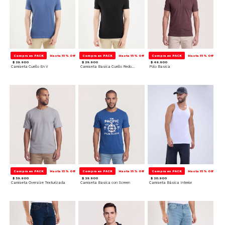
Compra en PACK
Hasta 15% Off
Compra en PACK
Hasta 15% Off
Compra en PACK
Hasta 15% Off
$ 29.900
$ 29.900
$ 49.900
Camiseta Cuello En V
Camiseta Basica Cuello Redondo
Polo Basica
Compra en PACK
Hasta 15% Off
Compra en PACK
Hasta 15% Off
Compra en PACK
Hasta 15% Off
$ 59.900
$ 39.900
$ 20.900
Camiseta Oversize Texturizada
Camiseta Basica con Screen
Camiseta Básica Interior