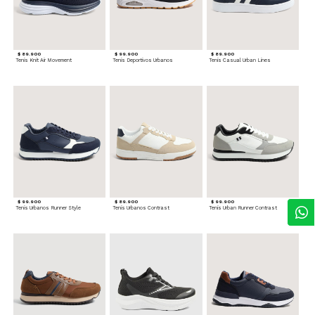
$ 89.900
$ 99.900
$ 89.900
Tenis Knit Air Movement
Tenis Deportivos Urbanos
Tenis Casual Urban Lines
$ 99.900
$ 89.900
$ 99.900
Tenis Urbanos Runner Style
Tenis Urbanos Contrast
Tenis Urban Runner Contrast