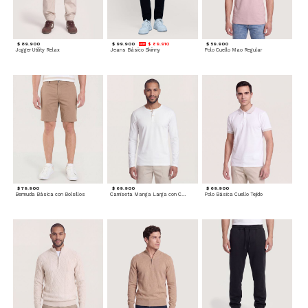
$ 89.900
$ 99.900
$ 89.910
$ 59.900
Jogger Utility Relax
Jeans Básico Skinny
Polo Cuello Mao Regular
$ 79.900
$ 69.900
$ 69.900
Bermuda Básica con Bolsillos
Camiseta Manga Larga con Cuello Henley
Polo Básica Cuello Tejido