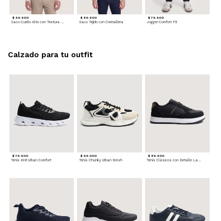
$ 99.900
$ 89.900
$ 79.900
Saco Cuello Alto con Textura Trenzada
Saco Tejido con Cremallera
Jogger Comfort Fit
Calzado para tu outfit
$ 79.900
$ 99.000
$ 89.900
Tenis Knit Urban Comfort
Tenis Chunky Urban Mesh
Tenis Clásicos con Detalle Lateral