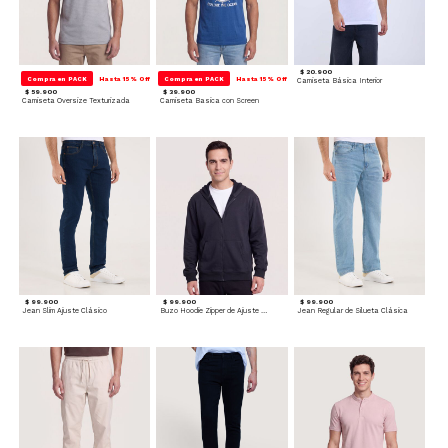
$ 20.900
Compra en PACK
Hasta 15% Off
Compra en PACK
Hasta 15% Off
Camiseta Básica Interior
$ 59.900
$ 39.900
Camiseta Oversize Texturizada
Camiseta Basica con Screen
$ 99.900
$ 99.900
$ 99.900
Jean Slim Ajuste Clásico
Buzo Hoodie Zipper de Ajuste Cómodo
Jean Regular de Silueta Clásica