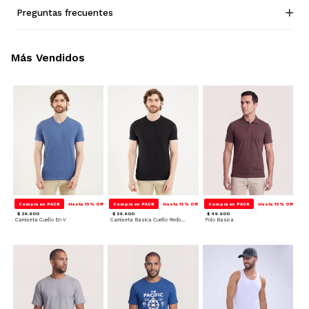
Preguntas frecuentes
Más Vendidos
Compra en PACK
Hasta 15% Off
Compra en PACK
Hasta 15% Off
Compra en PACK
Hasta 15% Off
$ 29.900
$ 29.900
$ 49.900
Camiseta Cuello En V
Camiseta Basica Cuello Redondo
Polo Basica