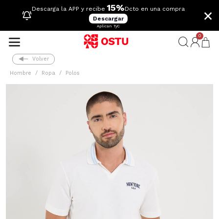
15%
×
Descarga la APP y recibe
Dcto en una compra
Descargar
Aplican TyC
0
Volver
Hombre
Ropa
Polos