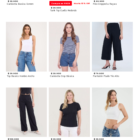
$ 39.900
$ 49.900
Compra en PACK
Hasta 15% Off
Camiseta Basica Screen
Polo Cropped a Rayas
$ 29.900
Tank Top Cuello Redondo
$ 39.900
$ 39.900
$ 79.900
Top Basico Hombro Ancho
Camiseta Crop Básica
Pantalón Fluido Tiro Alto
$ 109.900
$ 39.900
$ 39.900