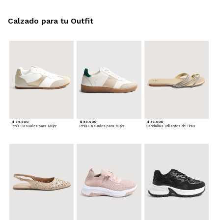
Calzado para tu Outfit
$ 94.900
$ 89.900
$ 59.900
Tenis Casuales para Mujer
Tenis Casuales para Mujer
Sandalias Brillantes de Tiras