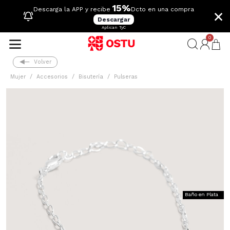
15%
×
Descarga la APP y recibe
Dcto en una compra
Descargar
Aplican TyC
0
Volver
Mujer
Accesorios
Bisutería
Pulseras
Baño en Plata