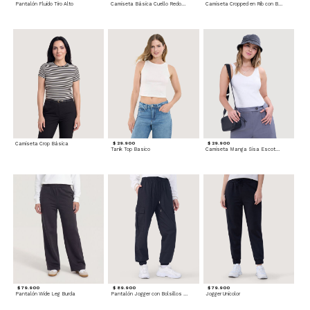
Pantalón Fluido Tiro Alto
Camiseta Básica Cuello Redondo
Camiseta Cropped en Rib con Botones
Camiseta Crop Básica
$ 29.900
$ 29.900
Tank Top Basico
Camiseta Manga Sisa Escotada
$ 79.900
$ 89.900
$ 79.900
Pantalón Wide Leg Burda
Pantalón Jogger con Bolsillos Cargo
Jogger Unicolor