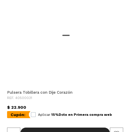
Pulsera Tobillera con Dije Corazón
REF. 40500031
$ 22.900
Cupón:
Aplicar
15%Dcto en Primera compra web