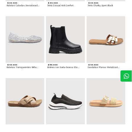
$ 69.900
$ 89.900
$ 99.900
Baletas Caladas Destalonadas
Tenis Casual Knit Comfort
Tenis Chunky Sport Black
$ 49.900
$ 119.900
$ 49.900
Baletas Transparentes Brillantes
Botines con Suela Gruesa Elastizada
Sandalias Planas Metalizadas
$ 49.900
$ 79.900
$ 69.900
Sandalias Cruzadas con Hebilla
Tenis Deportivas con Brillos para mujer
Sandalias Doble Tira Texturizada