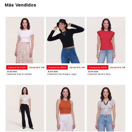
Más Vendidos
Compra en PACK
Hasta 15% Off
Compra en PACK
Hasta 15% Off
Compra en PACK
Hasta 15% Off
$ 39.900
$ 44.900
$ 49.900
Camiseta Crop Essential
Camiseta Crop Manga Larga
Camiseta Basica Boxy