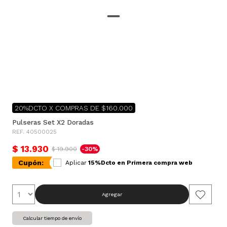
20%DCTO X COMPRAS DE $160.000
Pulseras Set X2 Doradas
REF. 40500025
$ 13.930
$ 19.900
-30%
Cupón:
Aplicar
15%Dcto en Primera compra web
Agregar
Calcular tiempo de envío