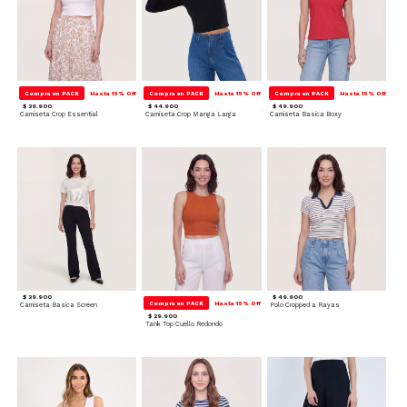
Compra en PACK
Hasta 15% Off
Compra en PACK
Hasta 15% Off
Compra en PACK
Hasta 15% Off
$ 39.900
$ 44.900
$ 49.900
Camiseta Crop Essential
Camiseta Crop Manga Larga
Camiseta Basica Boxy
$ 39.900
$ 49.900
Compra en PACK
Hasta 15% Off
Camiseta Basica Screen
Polo Cropped a Rayas
$ 29.900
Tank Top Cuello Redondo