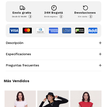
Envío gratis
24H Bogotá
Devoluciones
i
i
i
Desde
$ 100.000
Envío express
Sin costo
Descripción
Especificaciones
Preguntas frecuentes
Más Vendidos