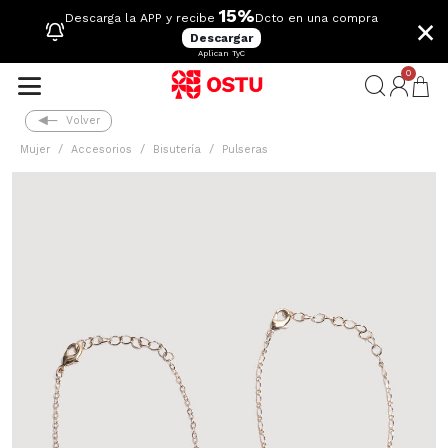
15%
×
Descarga la APP y recibe
Dcto en una compra
Descargar
Aplican TyC
0
Volver
Mujer
Accesorios
Bisutería
Pulseras