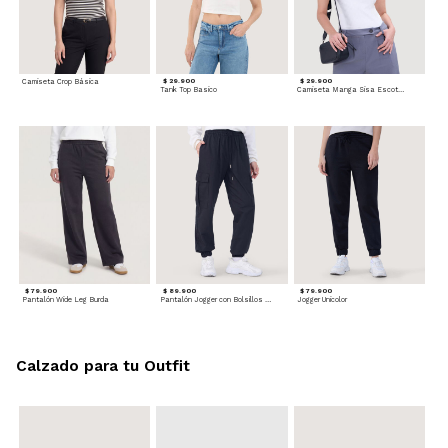
Camiseta Crop Básica
$ 29.900
$ 29.900
Tank Top Basico
Camiseta Manga Sisa Escotada
$ 79.900
$ 89.900
$ 79.900
Pantalón Wide Leg Burda
Pantalón Jogger con Bolsillos Cargo
Jogger Unicolor
Calzado para tu Outfit