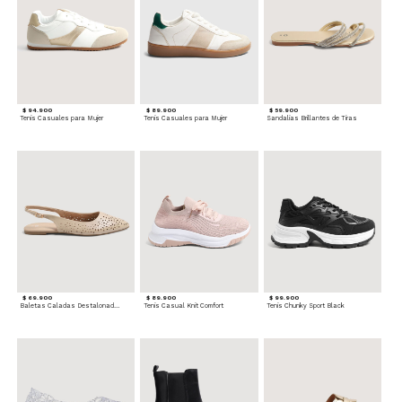
$ 94.900
$ 89.900
$ 59.900
Tenis Casuales para Mujer
Tenis Casuales para Mujer
Sandalias Brillantes de Tiras
$ 69.900
$ 89.900
$ 99.900
Baletas Caladas Destalonadas
Tenis Casual Knit Comfort
Tenis Chunky Sport Black