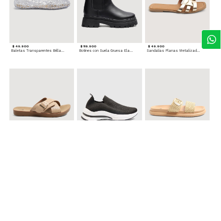
$ 49.900
$ 119.900
$ 49.900
Baletas Transparentes Brillantes
Botines con Suela Gruesa Elastizada
Sandalias Planas Metalizadas
$ 49.900
$ 79.900
$ 69.900
Sandalias Cruzadas con Hebilla
Tenis Deportivas con Brillos para mujer
Sandalias Doble Tira Texturizada