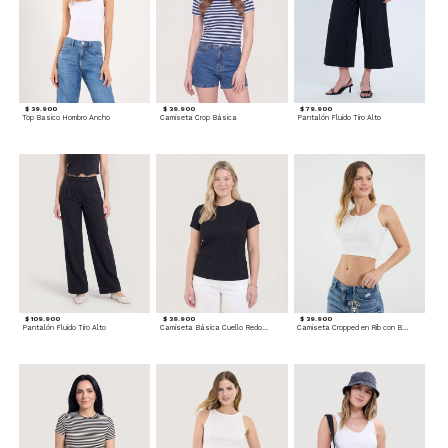
$ 39.900
$ 39.900
$ 79.900
Top Basico Hombro Ancho
Camiseta Crop Básica
Pantalón Fluido Tiro Alto
$ 109.900
$ 39.900
$ 39.900
Pantalón Fluido Tiro Alto
Camiseta Básica Cuello Redondo
Camiseta Cropped en Rib con Botones