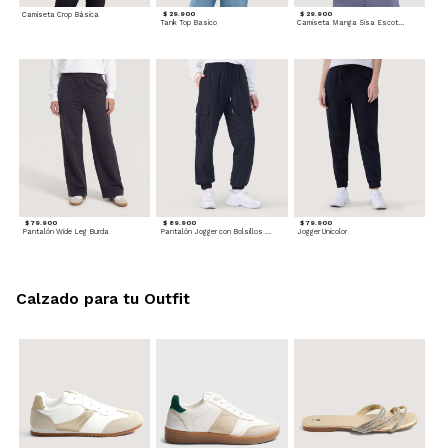
Camiseta Crop Básica
$ 29.900
$ 29.900
Tank Top Basico
Camiseta Manga Sisa Escotada
$ 79.900
$ 89.900
$ 79.900
Pantalón Wide Leg Burda
Pantalón Jogger con Bolsillos Cargo
Jogger Unicolor
Calzado para tu Outfit