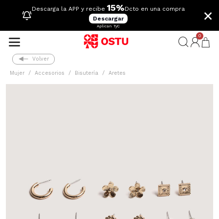
15%
×
Descarga la APP y recibe
Dcto en una compra
Descargar
Aplican TyC
0
Volver
Mujer
Accesorios
Bisutería
Aretes