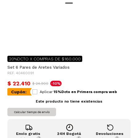
20%DCTO X COMPRAS DE $160.000
Set 6 Pares de Aretes Variados
REF. 40460091
$ 22.410
$ 24.900
-10%
Cupón:
Aplicar
15%Dcto en Primera compra web
Este producto no tiene existencias
Calcular tiempo de envío
Envío gratis
24H Bogotá
Devoluciones