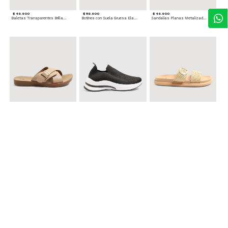
$ 49.900
$ 119.900
$ 49.900
Baletas Transparentes Brillantes
Botines con Suela Gruesa Elastizada
Sandalias Planas Metalizadas
$ 49.900
$ 79.900
$ 69.900
Sandalias Cruzadas con Hebilla
Tenis Deportivas con Brillos para mujer
Sandalias Doble Tira Texturizada
$ 79.900