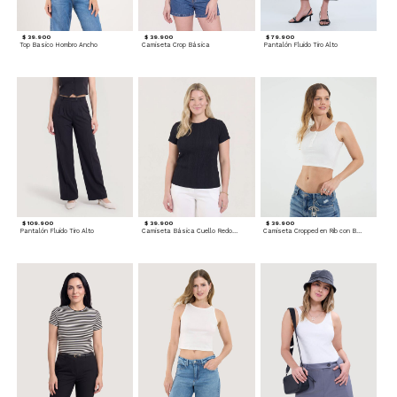
$ 39.900
$ 39.900
$ 79.900
Top Basico Hombro Ancho
Camiseta Crop Básica
Pantalón Fluido Tiro Alto
$ 109.900
$ 39.900
$ 39.900
Pantalón Fluido Tiro Alto
Camiseta Básica Cuello Redondo
Camiseta Cropped en Rib con Botones