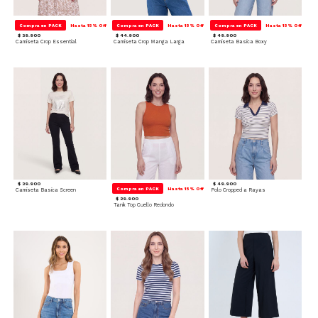
Compra en PACK
Hasta 15% Off
Compra en PACK
Hasta 15% Off
Compra en PACK
Hasta 15% Off
$ 39.900
$ 44.900
$ 49.900
Camiseta Crop Essential
Camiseta Crop Manga Larga
Camiseta Basica Boxy
$ 39.900
$ 49.900
Compra en PACK
Hasta 15% Off
Camiseta Basica Screen
Polo Cropped a Rayas
$ 29.900
Tank Top Cuello Redondo