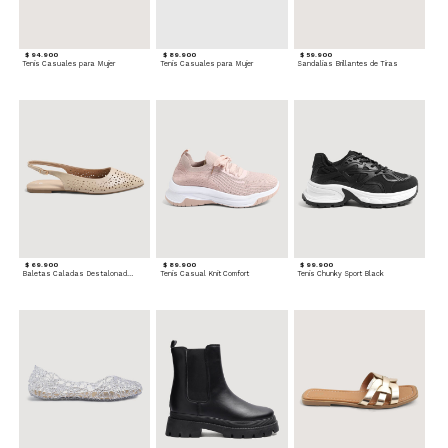
$ 94.900
$ 89.900
$ 59.900
Tenis Casuales para Mujer
Tenis Casuales para Mujer
Sandalias Brillantes de Tiras
$ 69.900
$ 89.900
$ 99.900
Baletas Caladas Destalonadas
Tenis Casual Knit Comfort
Tenis Chunky Sport Black