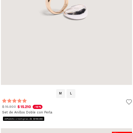
M
L
$ 15.210
$ 16.900
-10%
Set de Anillos Doble con Perla
20%Dcto x Compras de $160.000