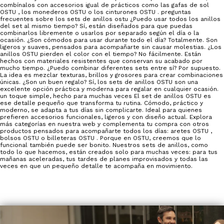
combínalos con accesorios igual de prácticos como las gafas de sol
OSTU , los monederos OSTU o los cinturones OSTU . preguntas
frecuentes sobre los sets de anillos ostu ¿Puedo usar todos los anillos
del set al mismo tiempo? Sí, están diseñados para que puedas
combinarlos libremente o usarlos por separado según el día o la
ocasión. ¿Son cómodos para usar durante todo el día? Totalmente. Son
ligeros y suaves, pensados para acompañarte sin causar molestias. ¿Los
anillos OSTU pierden el color con el tiempo? No fácilmente. Están
hechos con materiales resistentes que conservan su acabado por
mucho tiempo. ¿Puedo combinar diferentes sets entre sí? Por supuesto.
La idea es mezclar texturas, brillos y grosores para crear combinaciones
únicas. ¿Son un buen regalo? Sí, los sets de anillos OSTU son una
excelente opción práctica y moderna para regalar en cualquier ocasión.
un toque simple, hecho para muchas veces El set de anillos OSTU es
ese detalle pequeño que transforma tu rutina. Cómodo, práctico y
moderno, se adapta a tus días sin complicarte. Ideal para quienes
prefieren accesorios funcionales, ligeros y con diseño actual. Explora
más categorías en nuestra web y complementa tu compra con otros
productos pensados para acompañarte todos los días: aretes OSTU ,
bolsos OSTU o billeteras OSTU . Porque en OSTU, creemos que lo
funcional también puede ser bonito. Nuestros sets de anillos, como
todo lo que hacemos, están creados solo para muchas veces: para tus
mañanas aceleradas, tus tardes de planes improvisados y todas las
veces en que un pequeño detalle te acompaña en movimiento.