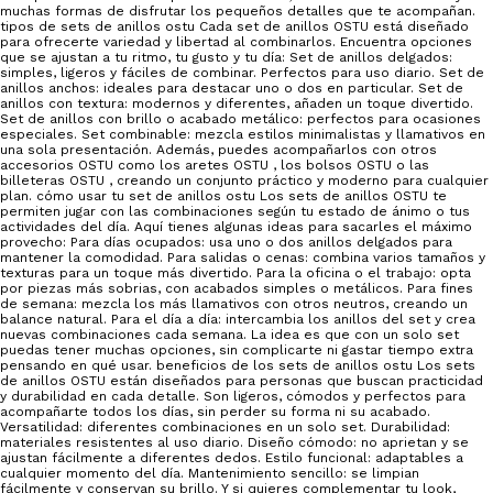
muchas formas de disfrutar los pequeños detalles que te acompañan.
tipos de sets de anillos ostu Cada set de anillos OSTU está diseñado
para ofrecerte variedad y libertad al combinarlos. Encuentra opciones
que se ajustan a tu ritmo, tu gusto y tu día: Set de anillos delgados:
simples, ligeros y fáciles de combinar. Perfectos para uso diario. Set de
anillos anchos: ideales para destacar uno o dos en particular. Set de
anillos con textura: modernos y diferentes, añaden un toque divertido.
Set de anillos con brillo o acabado metálico: perfectos para ocasiones
especiales. Set combinable: mezcla estilos minimalistas y llamativos en
una sola presentación. Además, puedes acompañarlos con otros
accesorios OSTU como los aretes OSTU , los bolsos OSTU o las
billeteras OSTU , creando un conjunto práctico y moderno para cualquier
plan. cómo usar tu set de anillos ostu Los sets de anillos OSTU te
permiten jugar con las combinaciones según tu estado de ánimo o tus
actividades del día. Aquí tienes algunas ideas para sacarles el máximo
provecho: Para días ocupados: usa uno o dos anillos delgados para
mantener la comodidad. Para salidas o cenas: combina varios tamaños y
texturas para un toque más divertido. Para la oficina o el trabajo: opta
por piezas más sobrias, con acabados simples o metálicos. Para fines
de semana: mezcla los más llamativos con otros neutros, creando un
balance natural. Para el día a día: intercambia los anillos del set y crea
nuevas combinaciones cada semana. La idea es que con un solo set
puedas tener muchas opciones, sin complicarte ni gastar tiempo extra
pensando en qué usar. beneficios de los sets de anillos ostu Los sets
de anillos OSTU están diseñados para personas que buscan practicidad
y durabilidad en cada detalle. Son ligeros, cómodos y perfectos para
acompañarte todos los días, sin perder su forma ni su acabado.
Versatilidad: diferentes combinaciones en un solo set. Durabilidad:
materiales resistentes al uso diario. Diseño cómodo: no aprietan y se
ajustan fácilmente a diferentes dedos. Estilo funcional: adaptables a
cualquier momento del día. Mantenimiento sencillo: se limpian
fácilmente y conservan su brillo. Y si quieres complementar tu look,