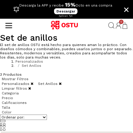
15%
×
Descarga la APP y recibe
Dcto en una compra
Descargar
Aplican TyC
0
Set de anillos
El set de anillos OSTU está hecho para quienes aman lo práctico. Con
diseños cómodos y combinables, puedes usarlos juntos o por separado.
Resistentes, modernos y versátiles, creados para acompañarte todos
los días, solo para muchas veces.
Personalizados
Set Anillos
3
Productos
Mostrar Filtros
Personalizados
Set Anillos
Limpiar filtros
Categoria
Precio
Calificaciones
Talla
Color