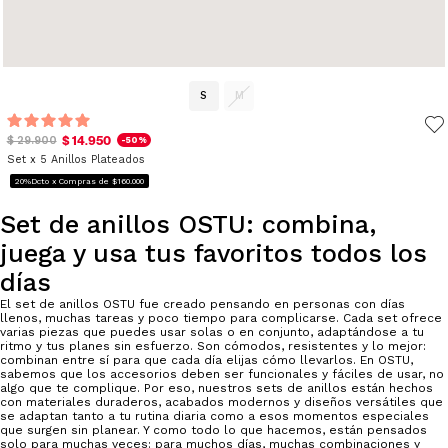
S
M
$ 14.950
$ 29.900
-50%
Set x 5 Anillos Plateados
20%Dcto x Compras de $160.000
Set de anillos OSTU: combina,
juega y usa tus favoritos todos los
días
El set de anillos OSTU fue creado pensando en personas con días
llenos, muchas tareas y poco tiempo para complicarse. Cada set ofrece
varias piezas que puedes usar solas o en conjunto, adaptándose a tu
ritmo y tus planes sin esfuerzo. Son cómodos, resistentes y lo mejor:
combinan entre sí para que cada día elijas cómo llevarlos. En OSTU,
sabemos que los accesorios deben ser funcionales y fáciles de usar, no
algo que te complique. Por eso, nuestros sets de anillos están hechos
con materiales duraderos, acabados modernos y diseños versátiles que
se adaptan tanto a tu rutina diaria como a esos momentos especiales
que surgen sin planear. Y como todo lo que hacemos, están pensados
solo para muchas veces: para muchos días, muchas combinaciones y