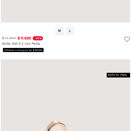
M
L
$ 11.920
$ 14.900
-20%
Anillo Set X 2 con Perla
20%Dcto x Compras de $160.000
Baño en Plata