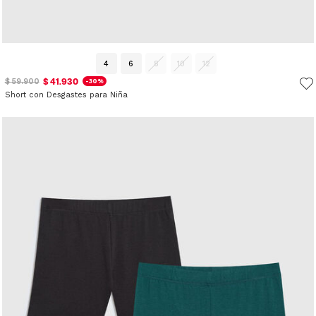
4
6
8
10
12
$ 41.930
$ 59.900
-30%
Short con Desgastes para Niña