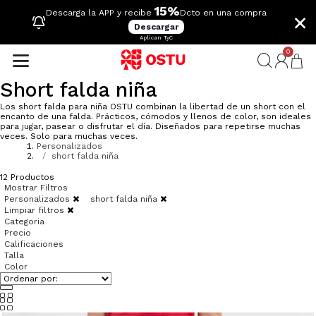
15%
×
Descarga la APP y recibe
Dcto en una compra
Descargar
Aplican TyC
0
Short falda niña
Los short falda para niña OSTU combinan la libertad de un short con el
encanto de una falda. Prácticos, cómodos y llenos de color, son ideales
para jugar, pasear o disfrutar el día. Diseñados para repetirse muchas
veces. Solo para muchas veces.
Personalizados
short falda niña
12
Productos
Mostrar Filtros
Personalizados
short falda niña
Limpiar filtros
Categoria
Precio
Calificaciones
Talla
Color