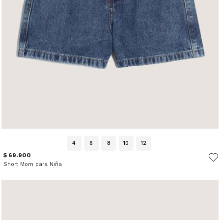
4
6
8
10
12
$ 69.900
Short Mom para Niña