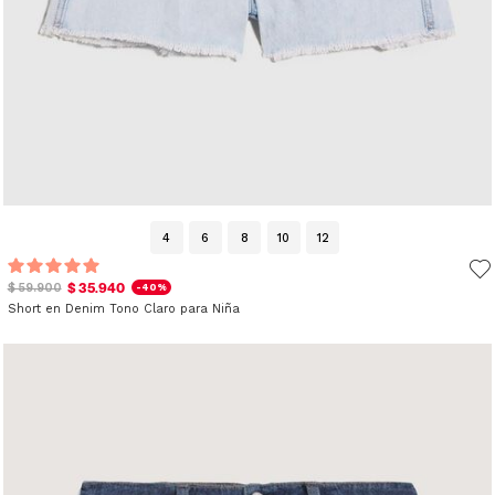
4
6
8
10
12
$ 35.940
$ 59.900
-40%
Short en Denim Tono Claro para Niña