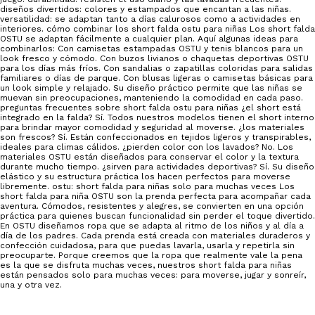
diseños divertidos: colores y estampados que encantan a las niñas.
versatilidad: se adaptan tanto a días calurosos como a actividades en
interiores. cómo combinar los short falda ostu para niñas Los short falda
OSTU se adaptan fácilmente a cualquier plan. Aquí algunas ideas para
combinarlos: Con camisetas estampadas OSTU y tenis blancos para un
look fresco y cómodo. Con buzos livianos o chaquetas deportivas OSTU
para los días más fríos. Con sandalias o zapatillas coloridas para salidas
familiares o días de parque. Con blusas ligeras o camisetas básicas para
un look simple y relajado. Su diseño práctico permite que las niñas se
muevan sin preocupaciones, manteniendo la comodidad en cada paso.
preguntas frecuentes sobre short falda ostu para niñas ¿el short está
integrado en la falda? Sí. Todos nuestros modelos tienen el short interno
para brindar mayor comodidad y seguridad al moverse. ¿los materiales
son frescos? Sí. Están confeccionados en tejidos ligeros y transpirables,
ideales para climas cálidos. ¿pierden color con los lavados? No. Los
materiales OSTU están diseñados para conservar el color y la textura
durante mucho tiempo. ¿sirven para actividades deportivas? Sí. Su diseño
elástico y su estructura práctica los hacen perfectos para moverse
libremente. ostu: short falda para niñas solo para muchas veces Los
short falda para niña OSTU son la prenda perfecta para acompañar cada
aventura. Cómodos, resistentes y alegres, se convierten en una opción
práctica para quienes buscan funcionalidad sin perder el toque divertido.
En OSTU diseñamos ropa que se adapta al ritmo de los niños y al día a
día de los padres. Cada prenda está creada con materiales duraderos y
confección cuidadosa, para que puedas lavarla, usarla y repetirla sin
preocuparte. Porque creemos que la ropa que realmente vale la pena
es la que se disfruta muchas veces, nuestros short falda para niñas
están pensados solo para muchas veces: para moverse, jugar y sonreír,
una y otra vez.