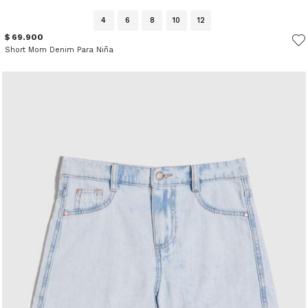
4
6
8
10
12
$ 69.900
Short Mom Denim Para Niña