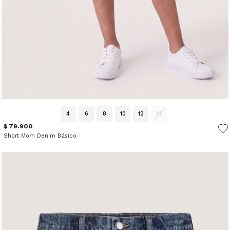
4
6
8
10
12
14
$ 79.900
Short Mom Denim Básico