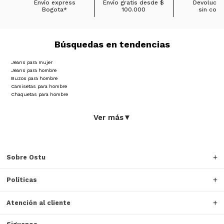
Envío express
Envío gratis desde
$
Devolucio
Bogota*
100.000
sin cost
Búsquedas en tendencias
Jeans para mujer
Jeans para hombre
Buzos para hombre
Camisetas para hombre
Chaquetas para hombre
Ver más
▼
Sobre Ostu
Políticas
Atención al cliente