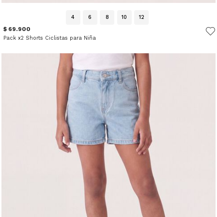
4
6
8
10
12
$ 69.900
Pack x2 Shorts Ciclistas para Niña