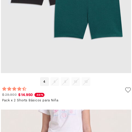
4
6
8
10
12
$ 14.950
$ 29.900
-50%
Pack x 2 Shorts Básicos para Niña