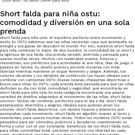
Short Mom Tiro Medio Denim para Niña
Short falda para niña ostu:
comodidad y diversión en una sola
prenda
short falda para niña ostu: el equilibrio perfecto entre movimiento y
estilo En OSTU sabemos que las niñas necesitan ropa que acompañe su
energía y sus ganas de descubrir el mundo. Por eso, nuestros short falda
para niña combinan lo mejor de dos mundos: la comodidad de un short y
la ligereza de una falda. Una prenda versátil, divertida y pensada para
usarse muchas veces. Hechos con materiales suaves, frescos y
resistentes, son perfectos para actividades al aire libre, días de juego o
paseos en familia. Su diseño práctico permite moverse con total
libertad mientras mantiene un toque femenino y alegre. Además, los
colores vibrantes y los detalles de confección los hacen ideales para
combinar con camisetas OSTU, blusas livianas, chaquetas deportivas o
buzos para niñas. En OSTU, cada prenda está pensada para que las niñas
disfruten su día con total comodidad y seguridad. qué encontrarás en
short falda para niña ostu En esta categoría encontrarás una amplia
variedad de diseños adaptados al movimiento de las niñas: short falda
unicolor: fáciles de combinar, perfectos para el día a día. short falda
estampados: divertidos y alegres, ideales para quienes aman los
colores. short falda deportivos: con tejidos livianos y elásticos que
acompañan cada movimiento. short falda en algodón: suaves al tacto y
resistentes, para usarse muchas veces. Todos los modelos OSTU están
pensados para ser cómodos, prácticos y duraderos, manteniendo su
forma y color con el uso constante. beneficios de los short falda ostu
para niñas comodidad total: permiten moverse con libertad en cada
juego. durabilidad: resisten el uso diario y las lavadas frecuentes.