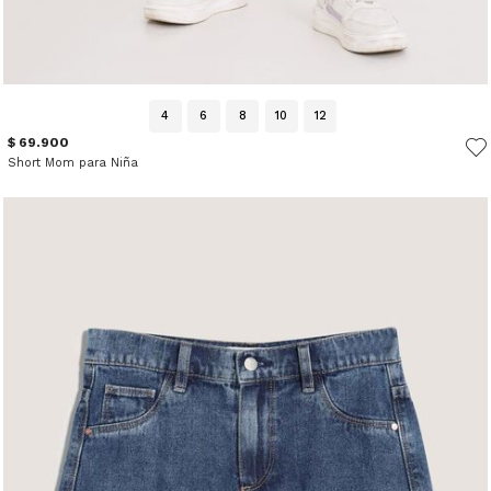
4
6
8
10
12
$ 69.900
Short Mom para Niña