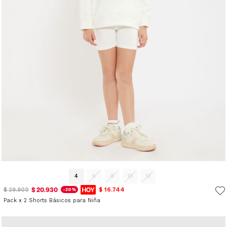
4
6
8
10
12
$ 20.930
$ 16.744
$ 29.900
-30%
Pack x 2 Shorts Básicos para Niña