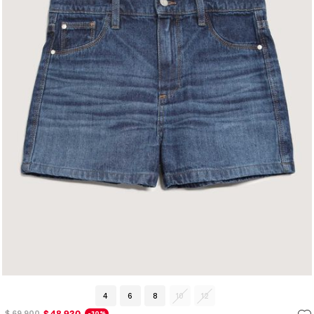
4
6
8
10
12
$ 48.930
$ 69.900
-30%