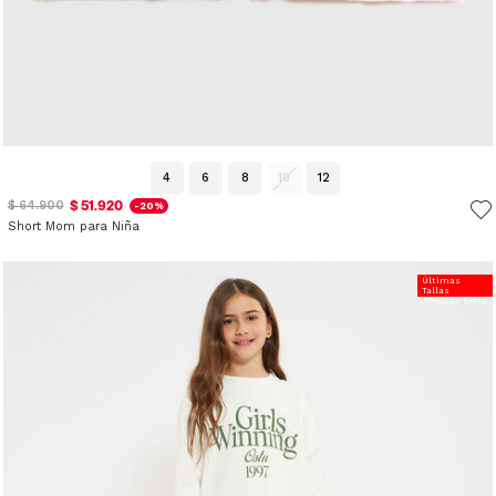
4
6
8
10
12
$ 51.920
$ 64.900
-20%
Short Mom para Niña
Últimas
Tallas
20%Dcto Extra