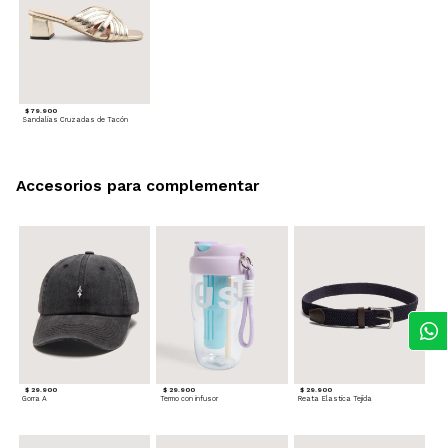
$ 79.900
Sandalias Cruzadas de Tacón
Accesorios para complementar
$ 29.900
$ 29.900
$ 29.900
Gorra A
Termo con infusor
Reata Elastica Tejida