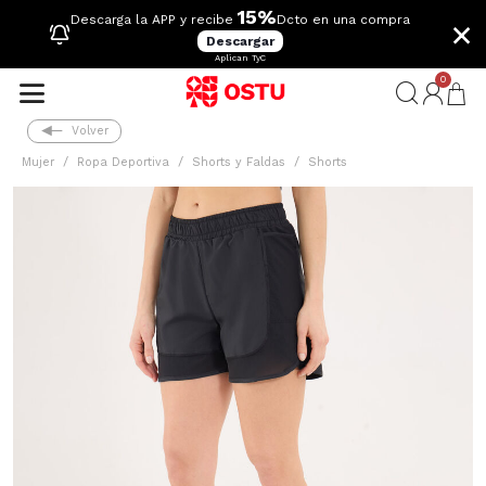
15%
×
Descarga la APP y recibe
Dcto en una compra
Descargar
Aplican TyC
0
Volver
Mujer
Ropa Deportiva
Shorts y Faldas
Shorts