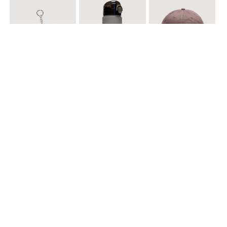
$ 12.900
$ 29.900
$ 29.900
Llavero Nube
Termo en Degrade 500 ml
Gorra Corazon
$ 29.900
$ 29.900
$ 49.900
Cinturones Pack x2 Hebilla Ovalada
Gorra Flowing
Set de Accesorios para Cabello