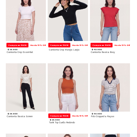
Compra en PACK
Hasta 15% Off
Compra en PACK
Hasta 15% Off
Compra en PACK
Hasta 15% Off
$ 39.900
Camiseta Crop Manga Larga
$ 49.900
Camiseta Crop Essential
Camiseta Basica Boxy
$ 39.900
$ 49.900
Compra en PACK
Hasta 15% Off
Camiseta Basica Screen
Polo Cropped a Rayas
$ 29.900
Tank Top Cuello Redondo