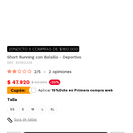
20%DCTO X COMPRAS DE $160.000
Short Running con Bolsillo - Deportivo
REF. 40190336
2
/
5
-
2
opiniones
$ 47.920
$ 59.900
-20%
Cupón:
Aplicar
15%Dcto en Primera compra web
Talla
XS
S
M
L
XL
Guia de tallas