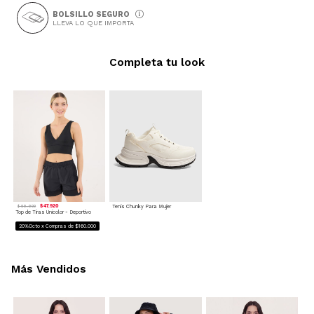
BOLSILLO SEGURO
LLEVA LO QUE IMPORTA
Completa tu look
$ 47.920
Tenis Chunky Para Mujer
$ 59.900
Top de Tiras Unicolor - Deportivo
20%Dcto x Compras de $160.000
Más Vendidos