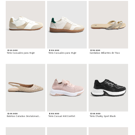
$ 94.900
$ 89.900
$ 59.900
Tenis Casuales para Mujer
Tenis Casuales para Mujer
Sandalias Brillantes de Tiras
$ 69.900
$ 89.900
$ 99.900
Baletas Caladas Destalonadas
Tenis Casual Knit Comfort
Tenis Chunky Sport Black