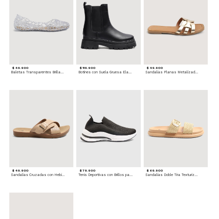
$ 49.900
$ 119.900
$ 49.900
Baletas Transparentes Brillantes
Botines con Suela Gruesa Elastizada
Sandalias Planas Metalizadas
$ 49.900
$ 79.900
$ 69.900
Sandalias Cruzadas con Hebilla
Tenis Deportivas con Brillos para mujer
Sandalias Doble Tira Texturizada