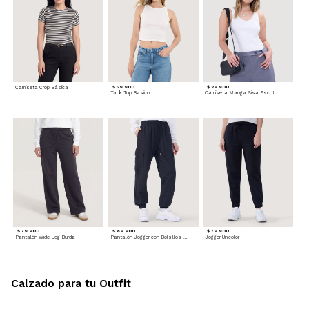
Camiseta Crop Básica
$ 29.900
$ 29.900
Tank Top Basico
Camiseta Manga Sisa Escotada
$ 79.900
$ 89.900
$ 79.900
Pantalón Wide Leg Burda
Pantalón Jogger con Bolsillos Cargo
Jogger Unicolor
Calzado para tu Outfit