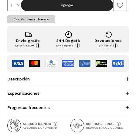
Agregar
Calcular tiempo de envío
Envío gratis
24H Bogotá
Devoluciones
i
i
i
Desde
$ 100.000
Envío express
Sin costo
Descripción
Especificaciones
Preguntas frecuentes
SECADO RAPIDO
ANTIBACTERIAL
ABSORBE LA HUMEDAD
REDUCE MALOS OLORES