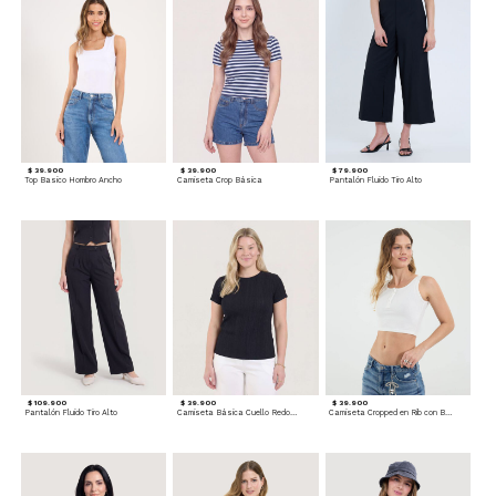
$ 39.900
$ 39.900
$ 79.900
Top Basico Hombro Ancho
Camiseta Crop Básica
Pantalón Fluido Tiro Alto
$ 109.900
$ 39.900
$ 39.900
Pantalón Fluido Tiro Alto
Camiseta Básica Cuello Redondo
Camiseta Cropped en Rib con Botones