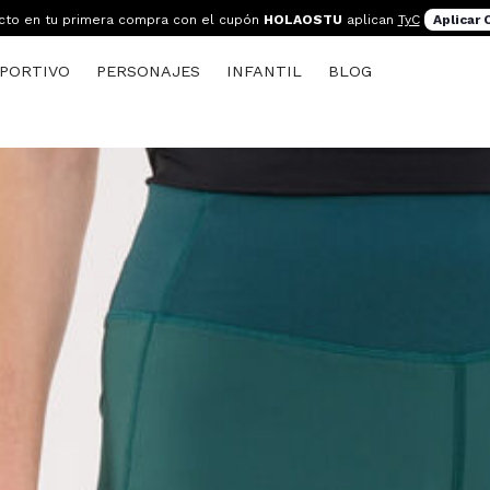
cto en tu primera compra con el cupón
HOLAOSTU
aplican
TyC
Aplicar
PORTIVO
PERSONAJES
INFANTIL
BLOG
s