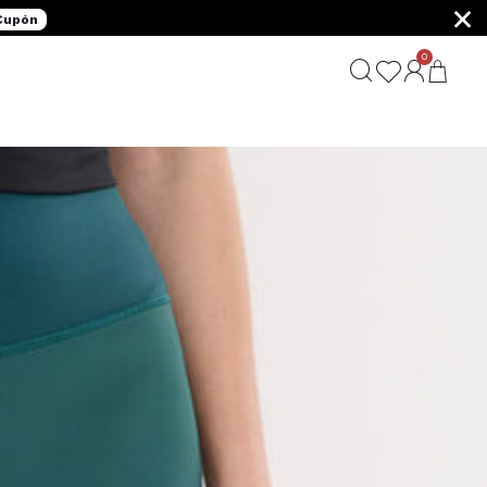
×
 Cupón
0