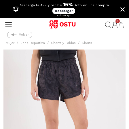
15%
×
Descarga la APP y recibe
Dcto en una compra
Descargar
Aplican TyC
0
Volver
Mujer
Ropa Deportiva
Shorts y Faldas
Shorts