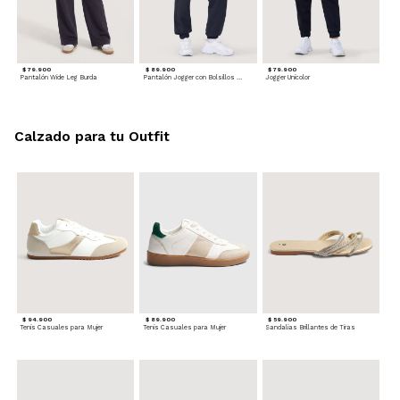
$ 79.900
$ 89.900
$ 79.900
Pantalón Wide Leg Burda
Pantalón Jogger con Bolsillos Cargo
Jogger Unicolor
Calzado para tu Outfit
$ 94.900
$ 89.900
$ 59.900
Tenis Casuales para Mujer
Tenis Casuales para Mujer
Sandalias Brillantes de Tiras