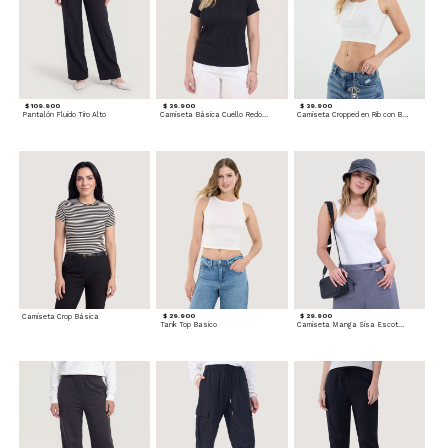
$ 109.900
$ 39.900
$ 39.900
Pantalón Fluido Tiro Alto
Camiseta Básica Cuello Redondo
Camiseta Cropped en Rib con Botones
Camiseta Crop Básica
$ 29.900
$ 29.900
Tank Top Basico
Camiseta Manga Sisa Escotada