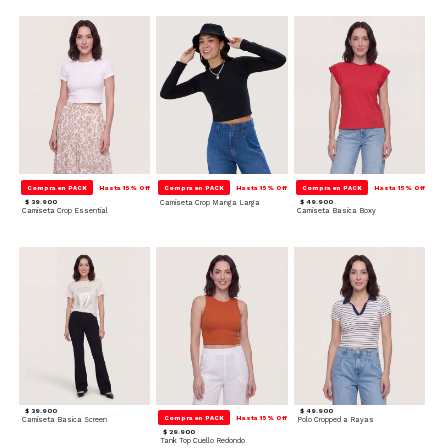
Compra en PACK
Hasta 15% Off
Compra en PACK
Hasta 15% Off
Compra en PACK
Hasta 15% Off
$ 39.900
Camiseta Crop Manga Larga
$ 49.900
Camiseta Crop Essential
Camiseta Basica Boxy
$ 39.900
$ 49.900
Compra en PACK
Hasta 15% Off
Camiseta Basica Screen
Polo Cropped a Rayas
$ 29.900
Tank Top Cuello Redondo