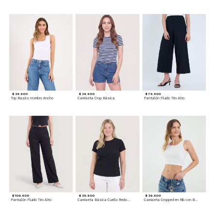
$ 39.900
$ 39.900
$ 79.900
Top Basico Hombro Ancho
Camiseta Crop Básica
Pantalón Fluido Tiro Alto
$ 109.900
$ 39.900
$ 39.900
Pantalón Fluido Tiro Alto
Camiseta Básica Cuello Redondo
Camiseta Cropped en Rib con Botones