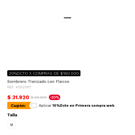
20%DCTO X COMPRAS DE $160.000
Sombrero Trenzado con Flecos
REF. 40520117
$ 31.920
$ 39.900
-20%
Cupón:
Aplicar
15%Dcto en Primera compra web
Talla
M