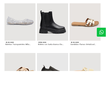
$ 49.900
$ 119.900
$ 49.900
Baletas Transparentes Brillantes
Botines con Suela Gruesa Elastizada
Sandalias Planas Metalizadas
$ 49.900
$ 79.900
$ 69.900
Sandalias Cruzadas con Hebilla
Tenis Deportivas con Brillos para mujer
Sandalias Doble Tira Texturizada