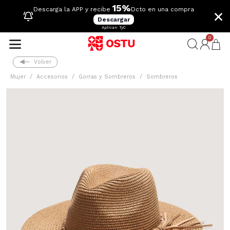
15%
×
Descarga la APP y recibe
Dcto en una compra
Descargar
Aplican TyC
0
Volver
Mujer
Accesorios
Gorras y Sombreros
Sombreros