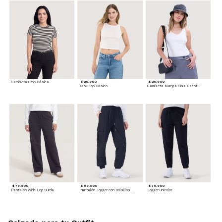
Camiseta Crop Básica
$ 29.900
$ 29.900
Tank Top Basico
Camiseta Manga Sisa Escotada
$ 79.900
$ 89.900
$ 79.900
Pantalón Wide Leg Burda
Pantalón Jogger con Bolsillos Cargo
Jogger Unicolor