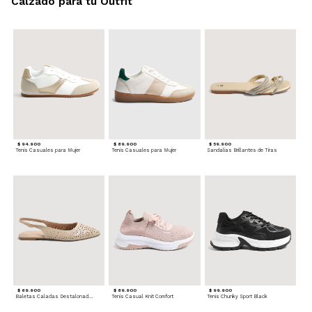
Calzado para tu Outfit
$ 94.900
$ 89.900
$ 59.900
Tenis Casuales para Mujer
Tenis Casuales para Mujer
Sandalias Brillantes de Tiras
$ 69.900
$ 89.900
$ 99.900
Baletas Caladas Destalonadas
Tenis Casual Knit Comfort
Tenis Chunky Sport Black