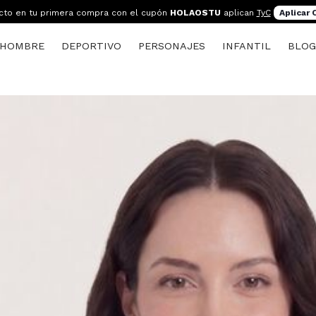
cto en tu primera compra con el cupón
HOLAOSTU
aplican
TyC
Aplicar
HOMBRE
DEPORTIVO
PERSONAJES
INFANTIL
BLO