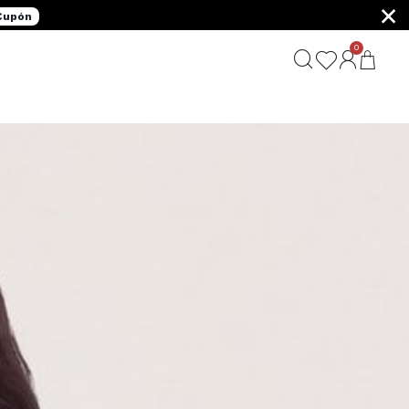
×
 Cupón
0
G