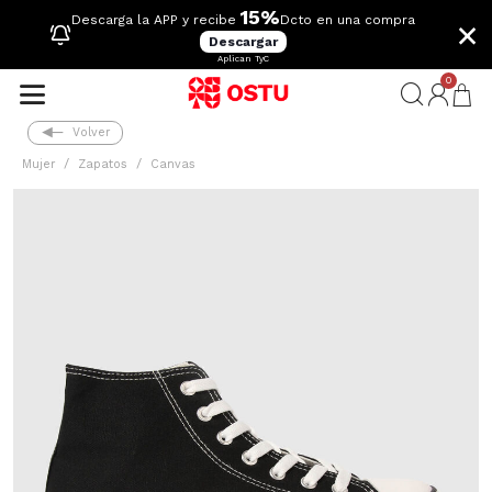
15%
×
Descarga la APP y recibe
Dcto en una compra
Descargar
Aplican TyC
0
Volver
Mujer
Zapatos
Canvas