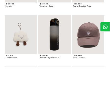
$ 29.900
$ 29.900
$ 29.900
Gorra A
Termo con infusor
Reata Elastica Tejida
$ 12.900
$ 29.900
$ 29.900
Llavero Nube
Termo en Degrade 500 ml
Gorra Corazon
$ 29.900
$ 29.900
$ 49.900
Cinturones Pack x2 Hebilla Ovalada
Gorra Flowing
Set de Accesorios para Cabello