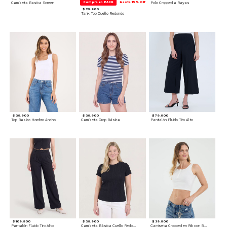
Compra en PACK
Hasta 15% Off
Camiseta Basica Screen
Polo Cropped a Rayas
$ 29.900
Tank Top Cuello Redondo
$ 39.900
$ 39.900
$ 79.900
Top Basico Hombro Ancho
Camiseta Crop Básica
Pantalón Fluido Tiro Alto
$ 109.900
$ 39.900
$ 39.900
Pantalón Fluido Tiro Alto
Camiseta Básica Cuello Redondo
Camiseta Cropped en Rib con Botones