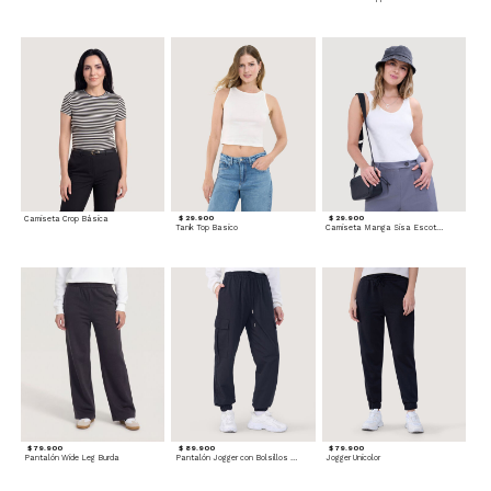
Camiseta Crop Básica
$ 29.900
$ 29.900
Tank Top Basico
Camiseta Manga Sisa Escotada
$ 79.900
$ 89.900
$ 79.900
Pantalón Wide Leg Burda
Pantalón Jogger con Bolsillos Cargo
Jogger Unicolor