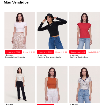
Más Vendidos
Compra en PACK
Hasta 15% Off
Compra en PACK
Hasta 15% Off
Compra en PACK
Hasta 15% Off
$ 39.900
$ 44.900
$ 49.900
Camiseta Crop Essential
Camiseta Crop Manga Larga
Camiseta Basica Boxy
$ 39.900
$ 49.900