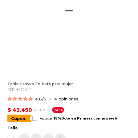
Tenis Canvas En Bota para mujer
REF. 40720124
4.8
/
5
-
4
opiniones
$ 42.450
$ 84.900
-50%
Cupón:
Aplicar
15%Dcto en Primera compra web
Talla