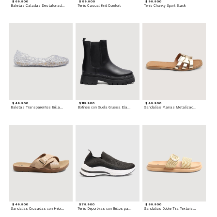
$ 69.900
$ 89.900
$ 99.900
Baletas Caladas Destalonadas
Tenis Casual Knit Comfort
Tenis Chunky Sport Black
$ 49.900
$ 119.900
$ 49.900
Baletas Transparentes Brillantes
Botines con Suela Gruesa Elastizada
Sandalias Planas Metalizadas
$ 49.900
$ 79.900
$ 69.900
Sandalias Cruzadas con Hebilla
Tenis Deportivas con Brillos para mujer
Sandalias Doble Tira Texturizada