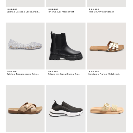
$ 69.900
$ 89.900
$ 99.900
Baletas Caladas Destalonadas
Tenis Casual Knit Comfort
Tenis Chunky Sport Black
$ 49.900
$ 119.900
$ 49.900
Baletas Transparentes Brillantes
Botines con Suela Gruesa Elastizada
Sandalias Planas Metalizadas