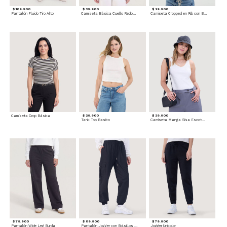
$ 109.900
$ 39.900
$ 39.900
Pantalón Fluido Tiro Alto
Camiseta Básica Cuello Redondo
Camiseta Cropped en Rib con Botones
Camiseta Crop Básica
$ 29.900
$ 29.900
Tank Top Basico
Camiseta Manga Sisa Escotada
$ 79.900
$ 89.900
$ 79.900
Pantalón Wide Leg Burda
Pantalón Jogger con Bolsillos Cargo
Jogger Unicolor