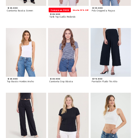
$ 39.900
$ 49.900
Compra en PACK
Hasta 15% Off
Camiseta Basica Screen
Polo Cropped a Rayas
$ 29.900
Tank Top Cuello Redondo
$ 39.900
$ 39.900
$ 79.900
Top Basico Hombro Ancho
Camiseta Crop Básica
Pantalón Fluido Tiro Alto