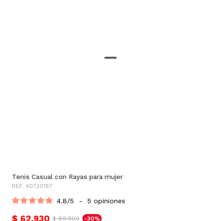
Tenis Casual con Rayas para mujer
REF. 40720187
4.8
/
5
-
5
opiniones
$ 62.930
$ 89.900
-30%