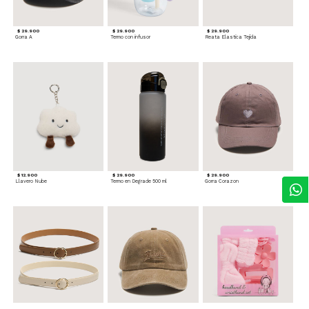
$ 29.900
$ 29.900
$ 29.900
Gorra A
Termo con infusor
Reata Elastica Tejida
$ 12.900
$ 29.900
$ 29.900
Llavero Nube
Termo en Degrade 500 ml
Gorra Corazon