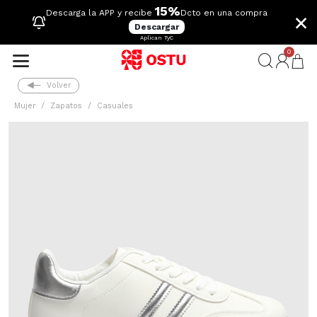
15%
×
Descarga la APP y recibe
Dcto en una compra
Descargar
Aplican TyC
0
Volver
Mujer
Zapatos
Casuales