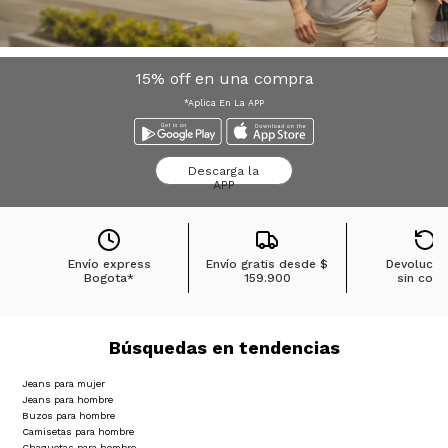
15% off en una compra
*Aplica En La APP
Descarga la
APP
Envío express
Envío gratis desde
$
Devolucio
Bogota*
159.900
sin cost
Búsquedas en tendencias
Jeans para mujer
Jeans para hombre
Buzos para hombre
Camisetas para hombre
Chaquetas para hombre