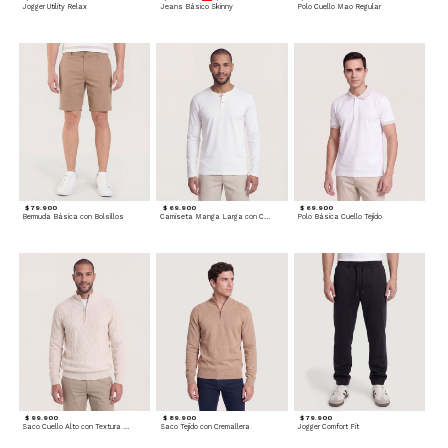
Jogger Utility Relax
Jeans Básico Skinny
Polo Cuello Mao Regular
$ 79.900
$ 69.900
$ 69.900
Bermuda Básica con Bolsillos
Camiseta Manga Larga con Cuello Henley
Polo Básica Cuello Tejido
$ 99.900
$ 89.900
$ 79.900
Saco Cuello Alto con Textura Trenzada
Saco Tejido con Cremallera
Jogger Comfort Fit