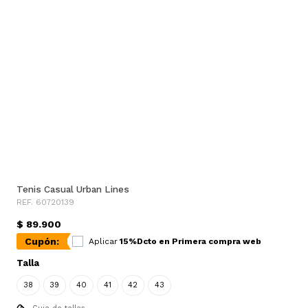
Tenis Casual Urban Lines
REF. 60720139
$ 89.900
Cupón:
Aplicar
15%Dcto en Primera compra web
Talla
38
39
40
41
42
43