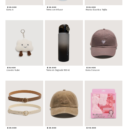
$ 29.900
$ 29.900
$ 29.900
Gorra A
Termo con infusor
Reata Elastica Tejida
$ 12.900
$ 29.900
$ 29.900
Llavero Nube
Termo en Degrade 500 ml
Gorra Corazon
$ 29.900
$ 29.900
$ 49.900