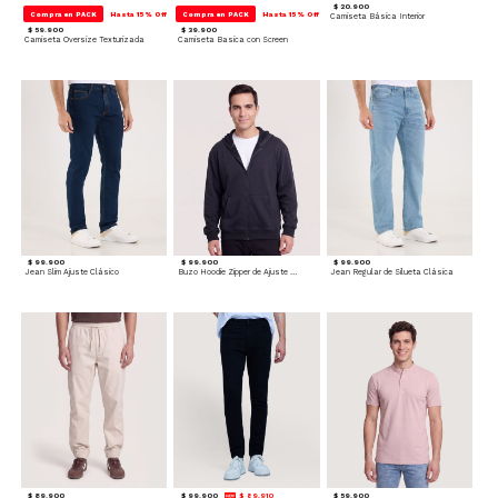
$ 20.900
Compra en PACK
Hasta 15% Off
Compra en PACK
Hasta 15% Off
Camiseta Básica Interior
$ 59.900
$ 39.900
Camiseta Oversize Texturizada
Camiseta Basica con Screen
$ 99.900
$ 99.900
$ 99.900
Jean Slim Ajuste Clásico
Buzo Hoodie Zipper de Ajuste Cómodo
Jean Regular de Silueta Clásica
$ 89.900
$ 99.900
$ 89.910
$ 59.900