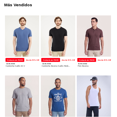
Más Vendidos
Compra en PACK
Hasta 15% Off
Compra en PACK
Hasta 15% Off
Compra en PACK
Hasta 15% Off
$ 29.900
$ 29.900
$ 49.900
Camiseta Cuello En V
Camiseta Basica Cuello Redondo
Polo Basica