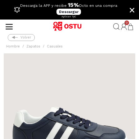
15%
×
Descarga la APP y recibe
Dcto en una compra
Descargar
Aplican TyC
0
Volver
Hombre
Zapatos
Casuales