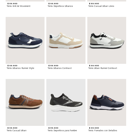
$ 89.900
$ 99.900
$ 89.900
Tenis Knit Air Movement
Tenis Deportivos Urbanos
Tenis Casual Urban Lines
$ 99.900
$ 89.900
$ 99.900
Tenis Urbanos Runner Style
Tenis Urbanos Contrast
Tenis Urban Runner Contrast
$ 99.900
$ 89.900
$ 99.900
Tenis Casual Urban
Tenis Deportivos para hombre
Tenis Formales con Detalles