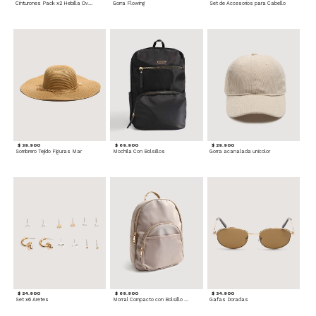
Cinturones Pack x2 Hebilla Ovalada
Gorra Flowing
Set de Accesorios para Cabello
$ 39.900
$ 69.900
$ 29.900
Sombrero Tejido Figuras Mar
Mochila Con Bolsillos
Gorra acanalada unicolor
$ 24.900
$ 69.900
$ 34.900
Set x6 Aretes
Morral Compacto con Bolsillo Frontal
Gafas Doradas