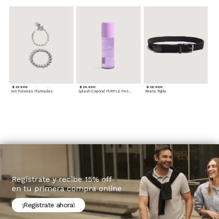
$ 22.900
$ 24.900
$ 29.900
Set Pulseras Plateadas
Splash Corporal PURPLE PASSION - Floral
Reata Tejida
Regístrate y recibe 15% off
en tu primera compra online
¡Registrate ahora!