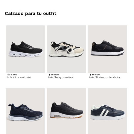
Calzado para tu outfit
$ 79.900
$ 99.000
$ 89.900
Tenis Knit Urban Comfort
Tenis Chunky Urban Mesh
Tenis Clásicos con Detalle Lateral