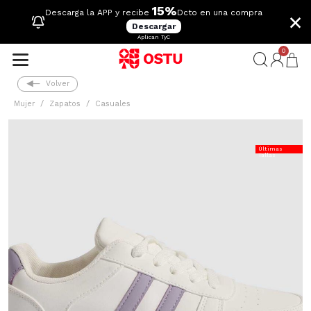
15%
×
Descarga la APP y recibe
Dcto en una compra
Descargar
Aplican TyC
0
Volver
Mujer
Zapatos
Casuales
Últimas
Tallas