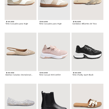
$ 94.900
$ 89.900
$ 59.900
Tenis Casuales para Mujer
Tenis Casuales para Mujer
Sandalias Brillantes de Tiras
$ 69.900
$ 89.900
$ 99.900
Baletas Caladas Destalonadas
Tenis Casual Knit Comfort
Tenis Chunky Sport Black