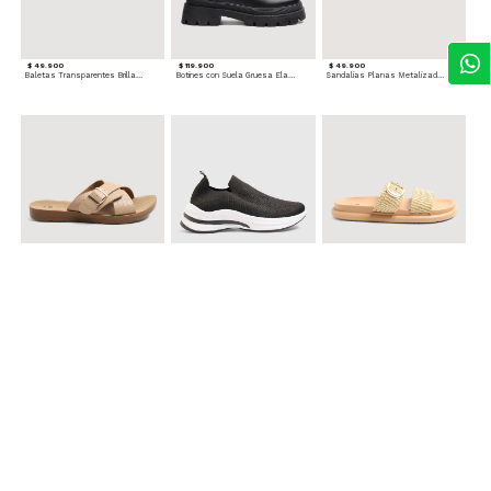
$ 49.900
$ 119.900
$ 49.900
Baletas Transparentes Brillantes
Botines con Suela Gruesa Elastizada
Sandalias Planas Metalizadas
$ 49.900
$ 79.900
$ 69.900
Sandalias Cruzadas con Hebilla
Tenis Deportivas con Brillos para mujer
Sandalias Doble Tira Texturizada