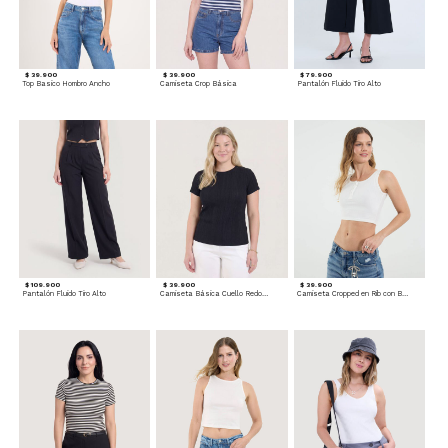
$ 39.900
$ 39.900
$ 79.900
Top Basico Hombro Ancho
Camiseta Crop Básica
Pantalón Fluido Tiro Alto
$ 109.900
$ 39.900
$ 39.900
Pantalón Fluido Tiro Alto
Camiseta Básica Cuello Redondo
Camiseta Cropped en Rib con Botones