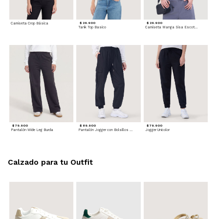
Camiseta Crop Básica
$ 29.900
$ 29.900
Tank Top Basico
Camiseta Manga Sisa Escotada
$ 79.900
$ 89.900
$ 79.900
Pantalón Wide Leg Burda
Pantalón Jogger con Bolsillos Cargo
Jogger Unicolor
Calzado para tu Outfit