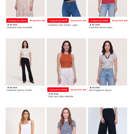
Compra en PACK
Hasta 15% Off
Compra en PACK
Hasta 15% Off
Compra en PACK
Hasta 15% Off
$ 39.900
Camiseta Crop Manga Larga
$ 49.900
Camiseta Crop Essential
Camiseta Basica Boxy
$ 39.900
$ 49.900
Compra en PACK
Hasta 15% Off
Camiseta Basica Screen
Polo Cropped a Rayas
$ 29.900
Tank Top Cuello Redondo