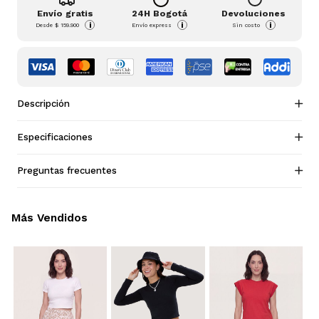
Envío gratis
24H Bogotá
Devoluciones
i
i
i
Desde
$ 159.900
Envío express
Sin costo
Descripción
Especificaciones
Preguntas frecuentes
Más Vendidos