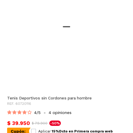
Tenis Deportivos sin Cordones para hombre
REF. 60720116
4
/
5
-
4
opiniones
$ 39.950
$ 79.900
-50%
Cupón:
Aplicar
15%Dcto en Primera compra web