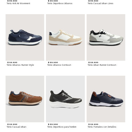
$ 89.900
$ 99.900
$ 89.900
Tenis Knit Air Movement
Tenis Deportivos Urbanos
Tenis Casual Urban Lines
$ 99.900
$ 89.900
$ 99.900
Tenis Urbanos Runner Style
Tenis Urbanos Contrast
Tenis Urban Runner Contrast
$ 99.900
$ 89.900
$ 99.900
Tenis Casual Urban
Tenis Deportivos para hombre
Tenis Formales con Detalles