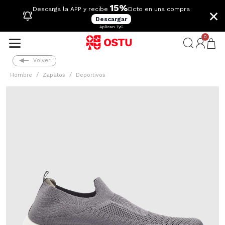
15%
×
Descarga la APP y recibe
Dcto en una compra
Descargar
Aplican TyC
0
Volver
Hombre
Zapatos
Deportivos