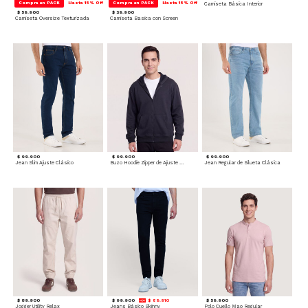
Compra en PACK
Hasta 15% Off
Compra en PACK
Hasta 15% Off
Camiseta Básica Interior
$ 59.900
$ 39.900
Camiseta Oversize Texturizada
Camiseta Basica con Screen
$ 99.900
$ 99.900
$ 99.900
Jean Slim Ajuste Clásico
Buzo Hoodie Zipper de Ajuste Cómodo
Jean Regular de Silueta Clásica
$ 89.900
$ 99.900
$ 89.910
$ 59.900
Jogger Utility Relax
Jeans Básico Skinny
Polo Cuello Mao Regular