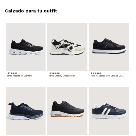
Calzado para tu outfit
$ 79.900
$ 99.000
$ 89.900
Tenis Knit Urban Comfort
Tenis Chunky Urban Mesh
Tenis Clásicos con Detalle Lateral