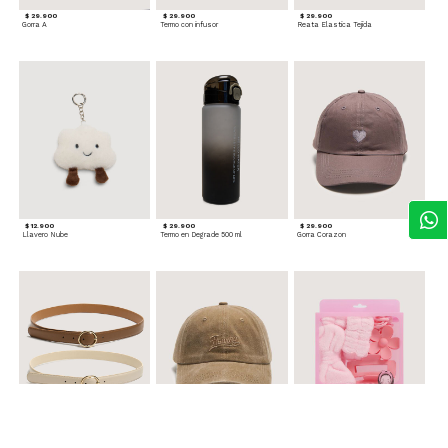
$ 29.900
$ 29.900
$ 29.900
Gorra A
Termo con infusor
Reata Elastica Tejida
$ 12.900
$ 29.900
$ 29.900
Llavero Nube
Termo en Degrade 500 ml
Gorra Corazon
$ 29.900
$ 29.900
$ 49.900
Cinturones Pack x2 Hebilla Ovalada
Gorra Flowing
Set de Accesorios para Cabello