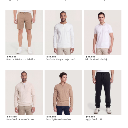
$ 79.900
$ 69.900
$ 69.900
Bermuda Básica con Bolsillos
Camiseta Manga Larga con Cuello Henley
Polo Básica Cuello Tejido
$ 99.900
$ 89.900
$ 79.900
Saco Cuello Alto con Textura Trenzada
Saco Tejido con Cremallera
Jogger Comfort Fit