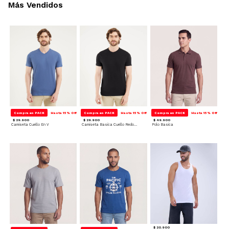
Más Vendidos
Compra en PACK
Hasta 15% Off
Compra en PACK
Hasta 15% Off
Compra en PACK
Hasta 15% Off
$ 29.900
$ 29.900
$ 49.900
Camiseta Cuello En V
Camiseta Basica Cuello Redondo
Polo Basica
$ 20.900