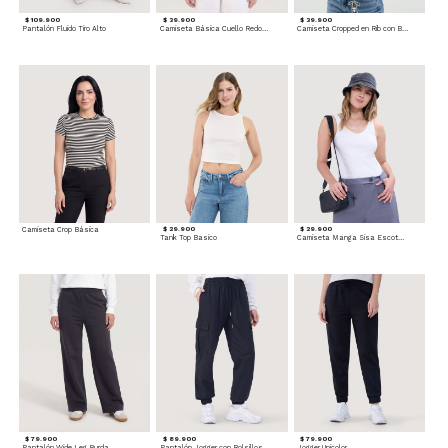
$ 109.900
$ 39.900
$ 39.900
Pantalón Fluido Tiro Alto
Camiseta Básica Cuello Redondo
Camiseta Cropped en Rib con Botones
Camiseta Crop Básica
$ 29.900
$ 29.900
Tank Top Basico
Camiseta Manga Sisa Escotada
$ 79.900
$ 89.900
$ 79.900
Pantalón Wide Leg Burda
Pantalón Jogger con Bolsillos Cargo
Jogger Unicolor