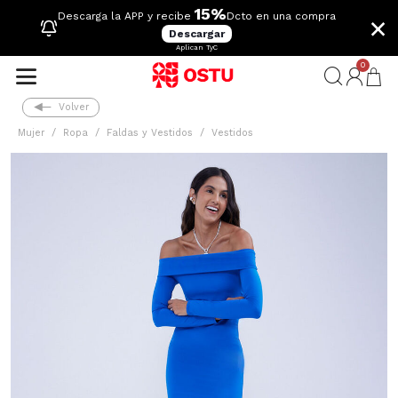
15%
×
Descarga la APP y recibe
Dcto en una compra
Descargar
Aplican TyC
0
Volver
Mujer
Ropa
Faldas y Vestidos
Vestidos