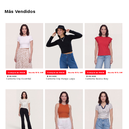
Más Vendidos
Compra en PACK
Hasta 15% Off
Compra en PACK
Hasta 15% Off
Compra en PACK
Hasta 15% Off
$ 39.900
$ 44.900
$ 49.900
Camiseta Crop Essential
Camiseta Crop Manga Larga
Camiseta Basica Boxy