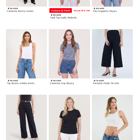
$ 39.900
$ 49.900
Compra en PACK
Hasta 15% Off
Camiseta Basica Screen
Polo Cropped a Rayas
$ 29.900
Tank Top Cuello Redondo
$ 39.900
$ 39.900
$ 79.900
Top Basico Hombro Ancho
Camiseta Crop Básica
Pantalón Fluido Tiro Alto