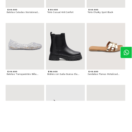
$ 69.900
$ 89.900
$ 99.900
Baletas Caladas Destalonadas
Tenis Casual Knit Comfort
Tenis Chunky Sport Black
$ 49.900
$ 119.900
$ 49.900
Baletas Transparentes Brillantes
Botines con Suela Gruesa Elastizada
Sandalias Planas Metalizadas