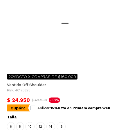
20%DCTO X COMPRAS DE $160.000
Vestido Off Shoulder
REF. 40170275
$ 24.950
$ 49.900
-50%
Cupón:
Aplicar
15%Dcto en Primera compra web
Talla
6
8
10
12
14
16