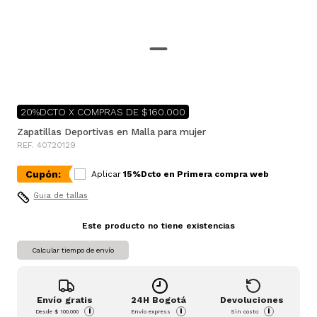
20%DCTO X COMPRAS DE $160.000
Zapatillas Deportivas en Malla para mujer
REF. 40720129
Cupón:
Aplicar
15%Dcto en Primera compra web
Guia de tallas
Este producto no tiene existencias
Calcular tiempo de envío
Envío gratis
24H Bogotá
Devoluciones
i
i
i
Desde
$ 100.000
Envío express
Sin costo