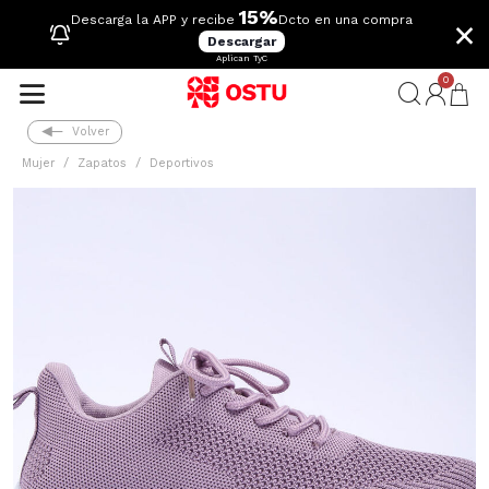
15%
×
Descarga la APP y recibe
Dcto en una compra
Descargar
Aplican TyC
0
Volver
Mujer
Zapatos
Deportivos