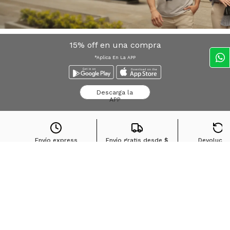
15% off en una compra
*Aplica En La APP
Descarga la
APP
Envío express
Envío gratis desde
$
Devolucio
Bogota*
100.000
sin cost
Búsquedas en tendencias
Jeans para mujer
Jeans para hombre
Buzos para hombre
Camisetas para hombre