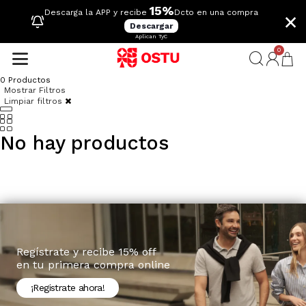
15%
×
Descarga la APP y recibe
Dcto en una compra
Descargar
Aplican TyC
0
0
Productos
Mostrar Filtros
Limpiar filtros
No hay productos
Regístrate y recibe 15% off
en tu primera compra online
¡Registrate ahora!