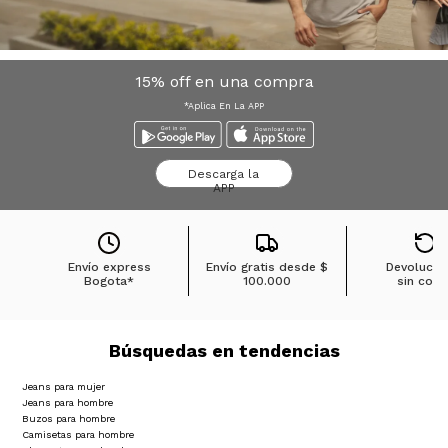
15% off en una compra
*Aplica En La APP
Descarga la
APP
Envío express
Envío gratis desde
$
Devolucio
Bogota*
100.000
sin cost
Búsquedas en tendencias
Jeans para mujer
Jeans para hombre
Buzos para hombre
Camisetas para hombre