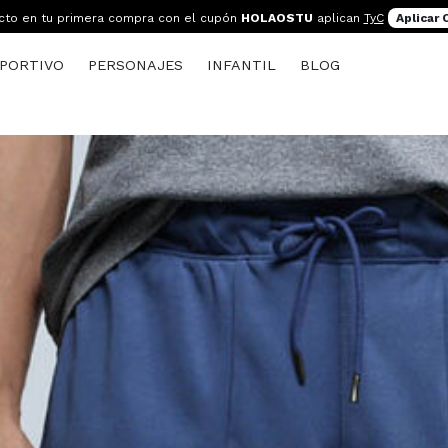
cto en tu primera compra con el cupón
HOLAOSTU
aplican
TyC
Aplicar
PORTIVO
PERSONAJES
INFANTIL
BLOG