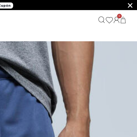
×
 Cupón
0