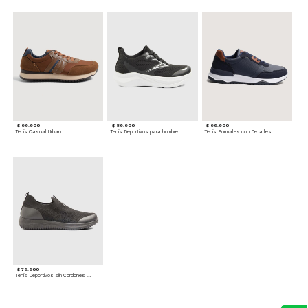
$ 99.900
$ 89.900
$ 99.900
Tenis Casual Urban
Tenis Deportivos para hombre
Tenis Formales con Detalles
$ 79.900
Tenis Deportivos sin Cordones para hombre