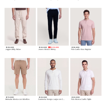
$ 89.900
$ 99.900
$ 89.910
$ 59.900
Jogger Utility Relax
Jeans Básico Skinny
Polo Cuello Mao Regular
$ 79.900
$ 69.900
$ 69.900
Bermuda Básica con Bolsillos
Camiseta Manga Larga con Cuello Henley
Polo Básica Cuello Tejido