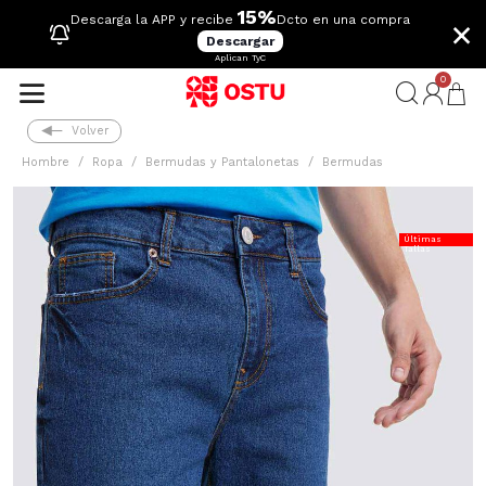
15%
×
Descarga la APP y recibe
Dcto en una compra
Descargar
Aplican TyC
0
Volver
Hombre
Ropa
Bermudas y Pantalonetas
Bermudas
Últimas
Tallas