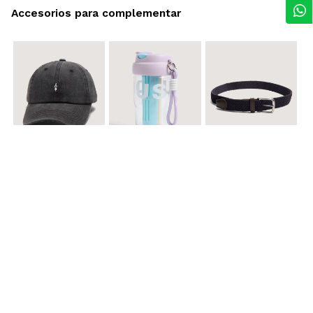
Accesorios para complementar
$ 29.900
$ 29.900
$ 29.900
Gorra A
Termo con infusor
Reata Elastica Tejida
$ 12.900
$ 29.900
$ 29.900
Llavero Nube
Termo en Degrade 500 ml
Gorra Corazon