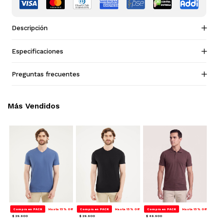
Descripción
Especificaciones
Preguntas frecuentes
Más Vendidos
Compra en PACK
Hasta 15% Off
Compra en PACK
Hasta 15% Off
Compra en PACK
Hasta 15% Off
$ 29.900
$ 29.900
$ 49.900