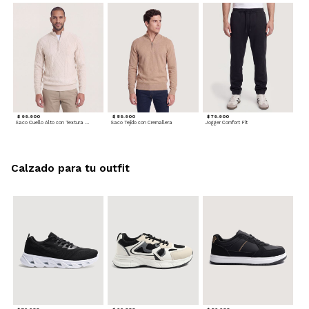
$ 99.900
$ 89.900
$ 79.900
Saco Cuello Alto con Textura Trenzada
Saco Tejido con Cremallera
Jogger Comfort Fit
Calzado para tu outfit