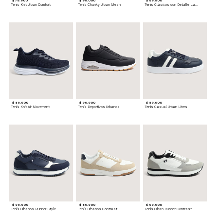
$ 79.900
$ 99.000
$ 89.900
Tenis Knit Urban Comfort
Tenis Chunky Urban Mesh
Tenis Clásicos con Detalle Lateral
$ 89.900
$ 99.900
$ 89.900
Tenis Knit Air Movement
Tenis Deportivos Urbanos
Tenis Casual Urban Lines
$ 99.900
$ 89.900
$ 99.900
Tenis Urbanos Runner Style
Tenis Urbanos Contrast
Tenis Urban Runner Contrast