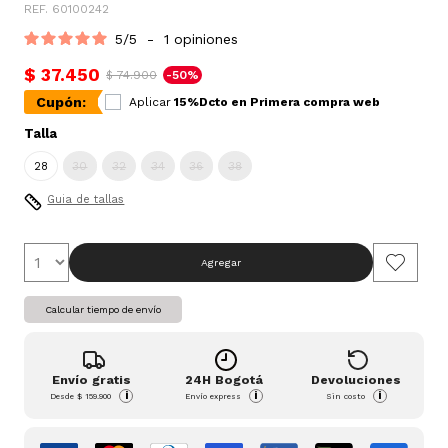
REF. 60100242
5
/
5
-
1
opiniones
$ 37.450
$ 74.900
-50%
Cupón:
Aplicar
15%Dcto en Primera compra web
Talla
28
30
32
34
36
38
Guia de tallas
Agregar
Calcular tiempo de envío
Envío gratis
24H Bogotá
Devoluciones
i
i
i
Desde
$ 159.900
Envío express
Sin costo