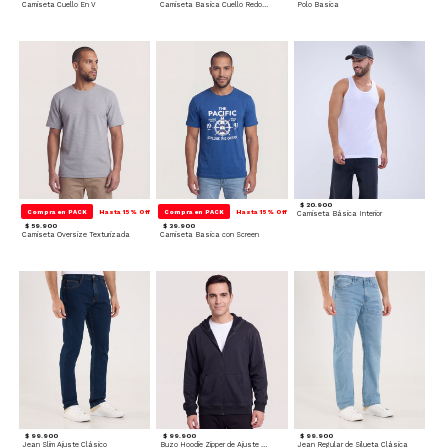
Camiseta Cuello En V
Camiseta Basica Cuello Redondo
Polo Basica
$ 20.900
Compra en PACK
Hasta 15% Off
Compra en PACK
Hasta 15% Off
Camiseta Básica Interior
$ 59.900
$ 39.900
Camiseta Oversize Texturizada
Camiseta Basica con Screen
$ 99.900
$ 99.900
$ 99.900
Jean Slim Ajuste Clásico
Buzo Hoodie Zipper de Ajuste Cómodo
Jean Regular de Silueta Clásica