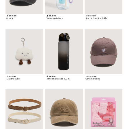
$ 29.900
$ 29.900
$ 29.900
Gorra A
Termo con infusor
Reata Elastica Tejida
$ 12.900
$ 29.900
$ 29.900
Llavero Nube
Termo en Degrade 500 ml
Gorra Corazon