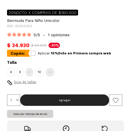
20%DCTO X COMPRAS DE $160.000
Bermuda Para Niño Unicolor
REF. 80100053
5
/
5
-
1
opiniones
$ 34.930
$ 49.900
-30%
Cupón:
Aplicar
15%Dcto en Primera compra web
Talla
4
6
8
10
12
Guia de tallas
Agregar
Calcular tiempo de envío