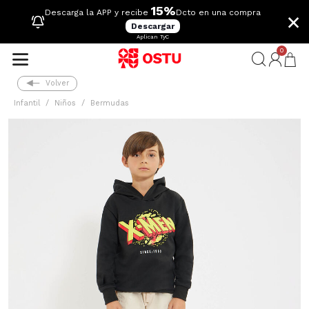
15%
×
Descarga la APP y recibe
Dcto en una compra
Descargar
Aplican TyC
0
Volver
Infantil
Niños
Bermudas