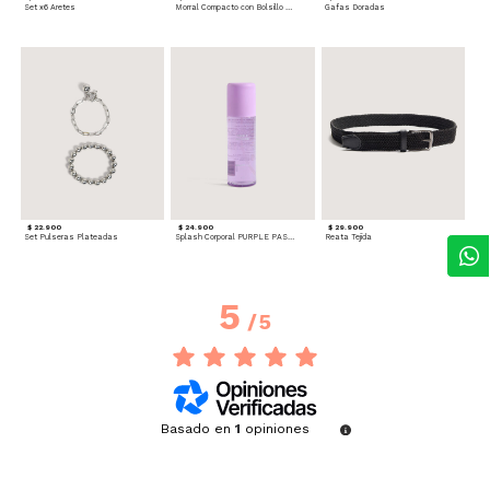
Set x6 Aretes
Morral Compacto con Bolsillo Frontal
Gafas Doradas
$ 22.900
$ 24.900
$ 29.900
Set Pulseras Plateadas
Splash Corporal PURPLE PASSION - Floral
Reata Tejida
5
/
5
Basado en
1
opiniones
sometidas a control
Ver todas las reseñas de este sitio