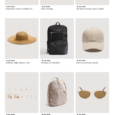
$ 29.900
$ 29.900
$ 49.900
Cinturones Pack x2 Hebilla Ovalada
Gorra Flowing
Set de Accesorios para Cabello
$ 39.900
$ 69.900
$ 29.900
Sombrero Tejido Figuras Mar
Mochila Con Bolsillos
Gorra acanalada unicolor
$ 24.900
$ 69.900
$ 34.900