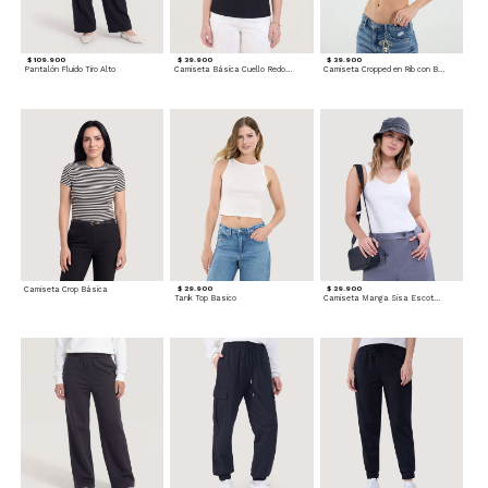
$ 109.900
$ 39.900
$ 39.900
Pantalón Fluido Tiro Alto
Camiseta Básica Cuello Redondo
Camiseta Cropped en Rib con Botones
Camiseta Crop Básica
$ 29.900
$ 29.900
Tank Top Basico
Camiseta Manga Sisa Escotada