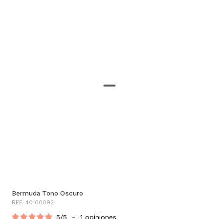
Bermuda Tono Oscuro
REF. 40100092
5
/
5
-
1
opiniones