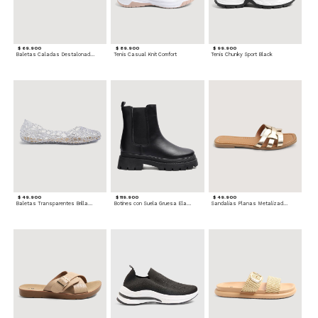
$ 69.900
$ 89.900
$ 99.900
Baletas Caladas Destalonadas
Tenis Casual Knit Comfort
Tenis Chunky Sport Black
$ 49.900
$ 119.900
$ 49.900
Baletas Transparentes Brillantes
Botines con Suela Gruesa Elastizada
Sandalias Planas Metalizadas