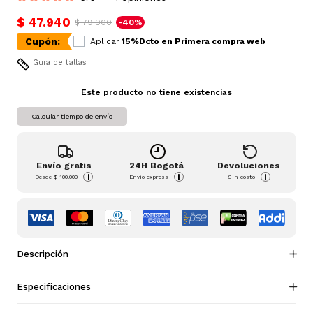
$ 47.940
$ 79.900
-40%
Cupón:
Aplicar
15%Dcto en Primera compra web
Guia de tallas
Este producto no tiene existencias
Calcular tiempo de envío
Envío gratis
24H Bogotá
Devoluciones
i
i
i
Desde
$ 100.000
Envío express
Sin costo
Descripción
Especificaciones