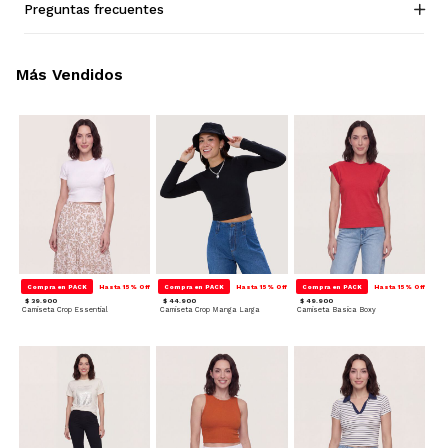
Preguntas frecuentes
Más Vendidos
Compra en PACK
Hasta 15% Off
Compra en PACK
Hasta 15% Off
Compra en PACK
Hasta 15% Off
$ 39.900
$ 44.900
$ 49.900
Camiseta Crop Essential
Camiseta Crop Manga Larga
Camiseta Basica Boxy