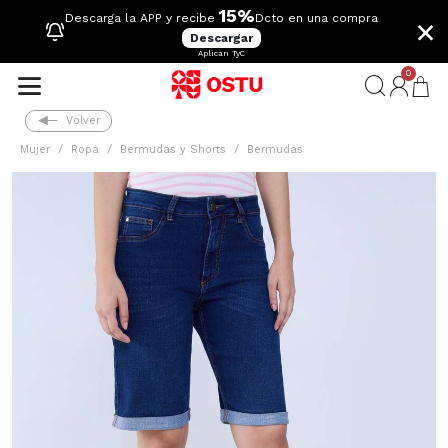
15%
×
Descarga la APP y recibe
Dcto en una compra
Descargar
Aplican TyC
0
Volver
Mujer
Ropa
Bermudas y Shorts
Bermudas