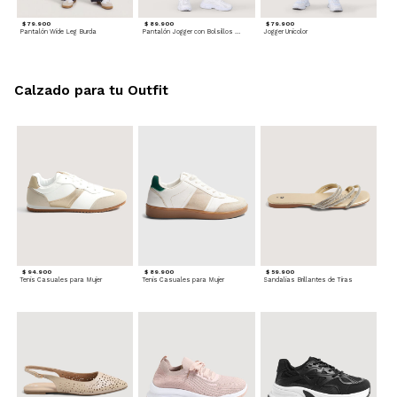
$ 79.900
$ 89.900
$ 79.900
Pantalón Wide Leg Burda
Pantalón Jogger con Bolsillos Cargo
Jogger Unicolor
Calzado para tu Outfit
$ 94.900
$ 89.900
$ 59.900
Tenis Casuales para Mujer
Tenis Casuales para Mujer
Sandalias Brillantes de Tiras