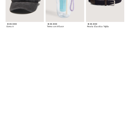
$ 29.900
$ 29.900
$ 29.900
Gorra A
Termo con infusor
Reata Elastica Tejida
$ 12.900
$ 29.900
$ 29.900
Llavero Nube
Termo en Degrade 500 ml
Gorra Corazon