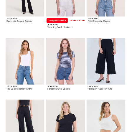
$ 39.900
$ 49.900
Compra en PACK
Hasta 15% Off
Camiseta Basica Screen
Polo Cropped a Rayas
$ 29.900
Tank Top Cuello Redondo
$ 39.900
$ 39.900
$ 79.900
Top Basico Hombro Ancho
Camiseta Crop Básica
Pantalón Fluido Tiro Alto