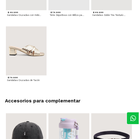
$ 49.900
$ 79.900
$ 69.900
Sandalias Cruzadas con Hebilla
Tenis Deportivas con Brillos para mujer
Sandalias Doble Tira Texturizada
$ 79.900
Sandalias Cruzadas de Tacón
Accesorios para complementar