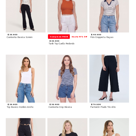
$ 39.900
$ 49.900
Compra en PACK
Hasta 15% Off
Camiseta Basica Screen
Polo Cropped a Rayas
$ 29.900
Tank Top Cuello Redondo
$ 39.900
$ 39.900
$ 79.900
Top Basico Hombro Ancho
Camiseta Crop Básica
Pantalón Fluido Tiro Alto