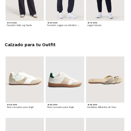
$ 79.900
$ 89.900
$ 79.900
Pantalón Wide Leg Burda
Pantalón Jogger con Bolsillos Cargo
Jogger Unicolor
Calzado para tu Outfit
$ 94.900
$ 89.900
$ 59.900
Tenis Casuales para Mujer
Tenis Casuales para Mujer
Sandalias Brillantes de Tiras