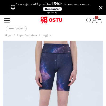
15%
×
Descarga la APP y recibe
Dcto en una compra
Descargar
Aplican TyC
0
Volver
Mujer
Ropa Deportiva
Leggins