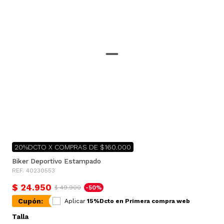
20%DCTO X COMPRAS DE $160.000
Biker Deportivo Estampado
REF. 40230553
$ 24.950
$ 49.900
-50%
Cupón:
Aplicar
15%Dcto en Primera compra web
Talla