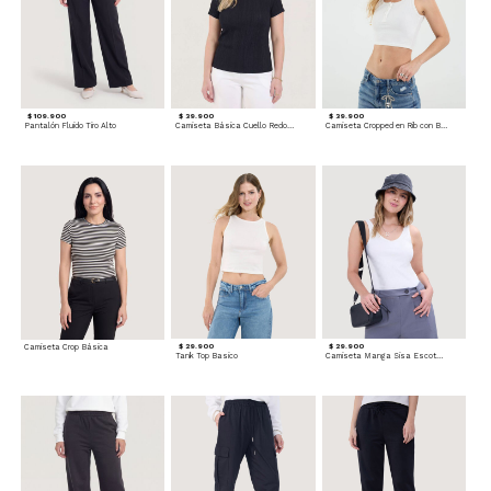
$ 109.900
$ 39.900
$ 39.900
Pantalón Fluido Tiro Alto
Camiseta Básica Cuello Redondo
Camiseta Cropped en Rib con Botones
Camiseta Crop Básica
$ 29.900
$ 29.900
Tank Top Basico
Camiseta Manga Sisa Escotada