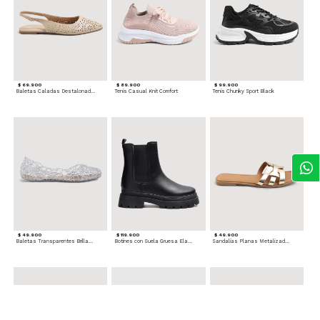
$ 69.900
$ 89.900
$ 99.900
Baletas Caladas Destalonadas
Tenis Casual Knit Comfort
Tenis Chunky Sport Black
$ 49.900
$ 119.900
$ 49.900
Baletas Transparentes Brillantes
Botines con Suela Gruesa Elastizada
Sandalias Planas Metalizadas