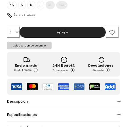
XS
S
M
L
XL
XXL
Guia de tallas
Agregar
Calcular tiempo de envío
Envío gratis
24H Bogotá
Devoluciones
i
i
i
Desde
$ 100.000
Envío express
Sin costo
Descripción
Especificaciones