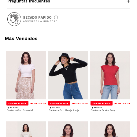
Preguntas frecuentes
SECADO RAPIDO
ABSORBE LA HUMEDAD
Más Vendidos
Compra en PACK
Hasta 15% Off
Compra en PACK
Hasta 15% Off
Compra en PACK
Hasta 15% Off
$ 39.900
$ 44.900
$ 49.900
Camiseta Crop Essential
Camiseta Crop Manga Larga
Camiseta Basica Boxy