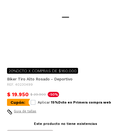
20%DCTO X COMPRAS DE $160.000
Biker Tiro Alto Rosado - Deportivo
REF. 40230499
$ 19.950
$ 39.900
-50%
Cupón:
Aplicar
15%Dcto en Primera compra web
Guia de tallas
Este producto no tiene existencias