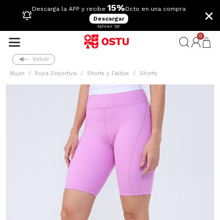
15%
×
Descarga la APP y recibe
Dcto en una compra
Descargar
Aplican TyC
0
Volver
Mujer
Ropa Deportiva
Shorts y Faldas
Shorts