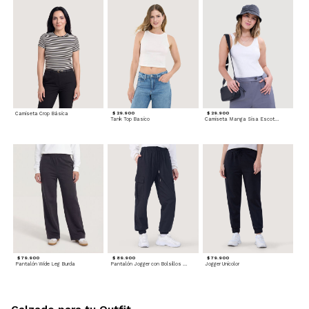
Camiseta Crop Básica
$ 29.900
$ 29.900
Tank Top Basico
Camiseta Manga Sisa Escotada
$ 79.900
$ 89.900
$ 79.900
Pantalón Wide Leg Burda
Pantalón Jogger con Bolsillos Cargo
Jogger Unicolor