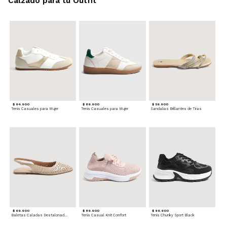
Calzado para tu Outfit
$ 94.900
$ 89.900
$ 59.900
Tenis Casuales para Mujer
Tenis Casuales para Mujer
Sandalias Brillantes de Tiras
$ 69.900
$ 89.900
$ 99.900
Baletas Caladas Destalonadas
Tenis Casual Knit Comfort
Tenis Chunky Sport Black