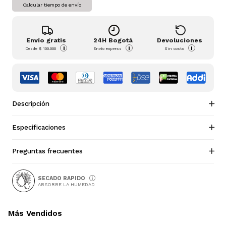
Calcular tiempo de envío
Envío gratis
24H Bogotá
Devoluciones
i
i
i
Desde
$ 100.000
Envío express
Sin costo
Descripción
Especificaciones
Preguntas frecuentes
SECADO RAPIDO
ABSORBE LA HUMEDAD
Más Vendidos