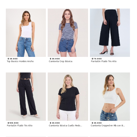
$ 39.900
$ 39.900
$ 79.900
Top Basico Hombro Ancho
Camiseta Crop Básica
Pantalón Fluido Tiro Alto
$ 109.900
$ 39.900
$ 39.900
Pantalón Fluido Tiro Alto
Camiseta Básica Cuello Redondo
Camiseta Cropped en Rib con Botones