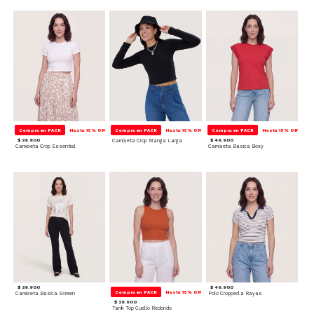
Compra en PACK
Hasta 15% Off
Compra en PACK
Hasta 15% Off
Compra en PACK
Hasta 15% Off
$ 39.900
Camiseta Crop Manga Larga
$ 49.900
Camiseta Crop Essential
Camiseta Basica Boxy
$ 39.900
$ 49.900
Compra en PACK
Hasta 15% Off
Camiseta Basica Screen
Polo Cropped a Rayas
$ 29.900
Tank Top Cuello Redondo