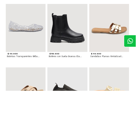
$ 49.900
$ 119.900
$ 49.900
Baletas Transparentes Brillantes
Botines con Suela Gruesa Elastizada
Sandalias Planas Metalizadas
$ 49.900
$ 79.900
$ 69.900
Sandalias Cruzadas con Hebilla
Tenis Deportivas con Brillos para mujer
Sandalias Doble Tira Texturizada