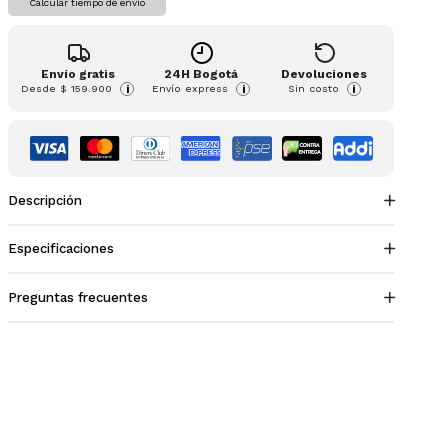
Calcular tiempo de envío
Envío gratis
24H Bogotá
Devoluciones
Desde
$ 159.900
Envío express
Sin costo
i
i
i
Descripción
Especificaciones
Preguntas frecuentes