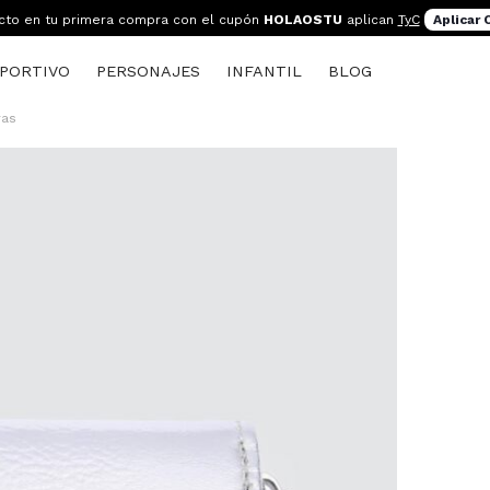
cto en tu primera compra con el cupón
HOLAOSTU
aplican
TyC
Aplicar
PORTIVO
PERSONAJES
INFANTIL
BLOG
ras