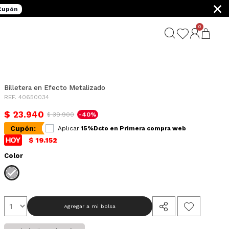
×
 Cupón
0
Billetera en Efecto Metalizado
REF. 40650034
$ 23.940
$ 39.900
-40%
Cupón:
Aplicar
15%Dcto en Primera compra web
$ 19.152
Color
Agregar a mi bolsa