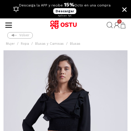
15%
×
Descarga la APP y recibe
Dcto en una compra
Descargar
Aplican TyC
0
Volver
Mujer
Ropa
Blusas y Camisas
Blusas