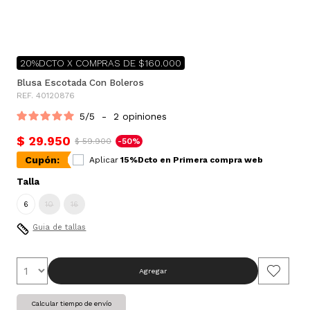
20%DCTO X COMPRAS DE $160.000
Blusa Escotada Con Boleros
REF. 40120876
5
/
5
-
2
opiniones
$ 29.950
$ 59.900
-50%
Cupón:
Aplicar
15%Dcto en Primera compra web
Talla
6
10
16
Guia de tallas
Agregar
Calcular tiempo de envío