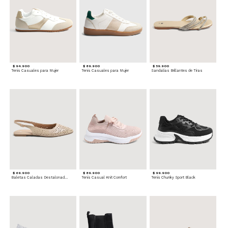
$ 94.900
$ 89.900
$ 59.900
Tenis Casuales para Mujer
Tenis Casuales para Mujer
Sandalias Brillantes de Tiras
$ 69.900
$ 89.900
$ 99.900
Baletas Caladas Destalonadas
Tenis Casual Knit Comfort
Tenis Chunky Sport Black