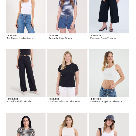
$ 39.900
$ 39.900
$ 79.900
Top Basico Hombro Ancho
Camiseta Crop Básica
Pantalón Fluido Tiro Alto
$ 109.900
$ 39.900
$ 39.900
Pantalón Fluido Tiro Alto
Camiseta Básica Cuello Redondo
Camiseta Cropped en Rib con Botones