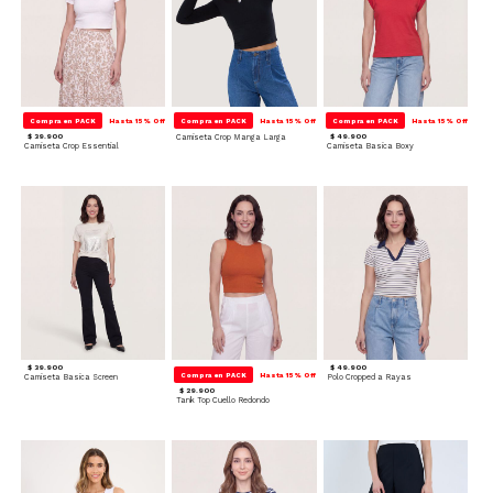
Compra en PACK
Hasta 15% Off
Compra en PACK
Hasta 15% Off
Compra en PACK
Hasta 15% Off
$ 39.900
Camiseta Crop Manga Larga
$ 49.900
Camiseta Crop Essential
Camiseta Basica Boxy
$ 39.900
$ 49.900
Compra en PACK
Hasta 15% Off
Camiseta Basica Screen
Polo Cropped a Rayas
$ 29.900
Tank Top Cuello Redondo