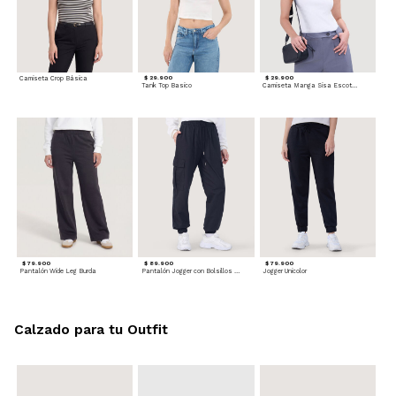
Camiseta Crop Básica
$ 29.900
$ 29.900
Tank Top Basico
Camiseta Manga Sisa Escotada
$ 79.900
$ 89.900
$ 79.900
Pantalón Wide Leg Burda
Pantalón Jogger con Bolsillos Cargo
Jogger Unicolor
Calzado para tu Outfit