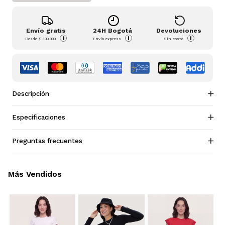
Envío gratis
24H Bogotá
Devoluciones
i
i
i
Desde
$ 100.000
Envío express
Sin costo
Descripción
Especificaciones
Preguntas frecuentes
Más Vendidos