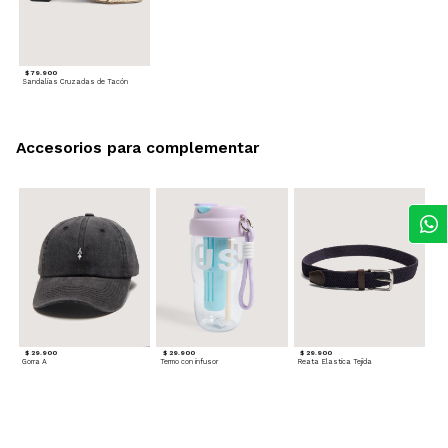
$ 79.900
Sandalias Cruzadas de Tacón
Accesorios para complementar
$ 29.900
$ 29.900
$ 29.900
Gorra A
Termo con infusor
Reata Elastica Tejida