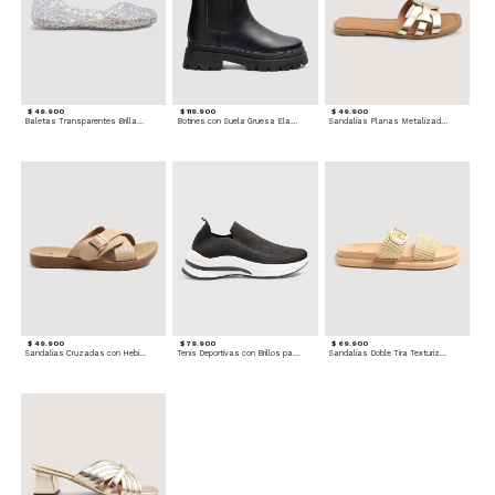
$ 49.900
$ 119.900
$ 49.900
Baletas Transparentes Brillantes
Botines con Suela Gruesa Elastizada
Sandalias Planas Metalizadas
$ 49.900
$ 79.900
$ 69.900
Sandalias Cruzadas con Hebilla
Tenis Deportivas con Brillos para mujer
Sandalias Doble Tira Texturizada