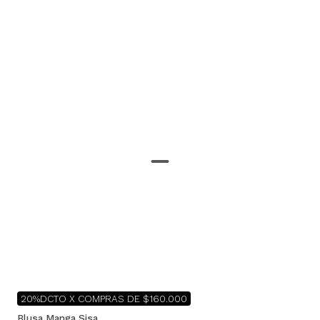
20%DCTO X COMPRAS DE $160.000
Blusa Manga Sisa