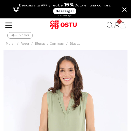
15%
×
Descarga la APP y recibe
Dcto en una compra
Descargar
Aplican TyC
0
Volver
Mujer
Ropa
Blusas y Camisas
Blusas