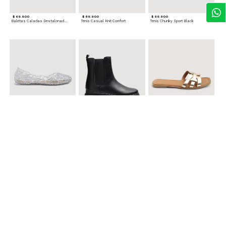
$ 69.900
$ 89.900
$ 99.900
Baletas Caladas Destalonadas
Tenis Casual Knit Comfort
Tenis Chunky Sport Black
$ 49.900
$ 119.900
$ 49.900
Baletas Transparentes Brillantes
Botines con Suela Gruesa Elastizada
Sandalias Planas Metalizadas