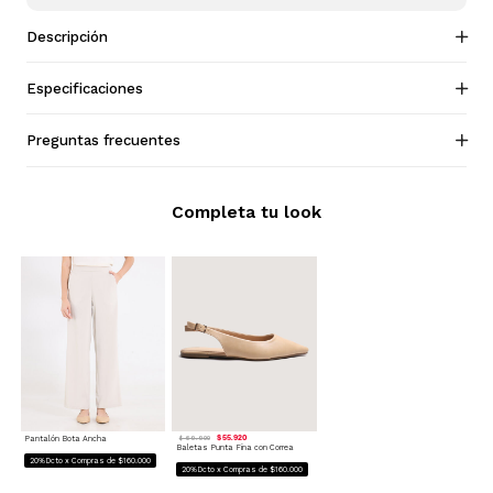
Descripción
Especificaciones
Preguntas frecuentes
Completa tu look
Pantalón Bota Ancha
$ 55.920
$ 69.900
Baletas Punta Fina con Correa
20%Dcto x Compras de $160.000
20%Dcto x Compras de $160.000