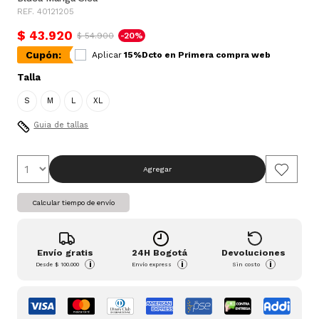
REF. 40121205
$ 43.920
$ 54.900
-20%
Cupón:
Aplicar
15%Dcto en Primera compra web
Talla
S
M
L
XL
Guia de tallas
Agregar
Calcular tiempo de envío
Envío gratis
24H Bogotá
Devoluciones
i
i
i
Desde
$ 100.000
Envío express
Sin costo