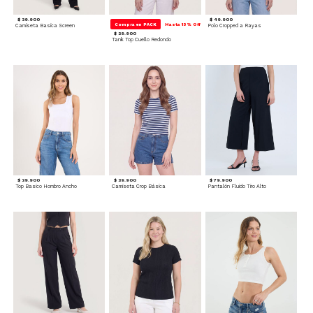
$ 39.900
$ 49.900
Compra en PACK
Hasta 15% Off
Camiseta Basica Screen
Polo Cropped a Rayas
$ 29.900
Tank Top Cuello Redondo
$ 39.900
$ 39.900
$ 79.900
Top Basico Hombro Ancho
Camiseta Crop Básica
Pantalón Fluido Tiro Alto