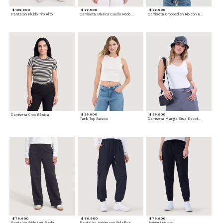
$ 109.900
$ 39.900
$ 39.900
Pantalón Fluido Tiro Alto
Camiseta Básica Cuello Redondo
Camiseta Cropped en Rib con Botones
Camiseta Crop Básica
$ 29.900
$ 29.900
Tank Top Basico
Camiseta Manga Sisa Escotada
$ 79.900
$ 89.900
$ 79.900
Pantalón Wide Leg Burda
Pantalón Jogger con Bolsillos Cargo
Jogger Unicolor