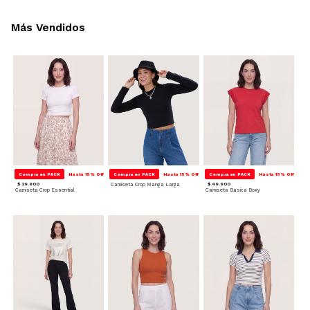
Más Vendidos
Compra en PACK
Hasta 15% Off
Compra en PACK
Hasta 15% Off
Compra en PACK
Hasta 15% Off
$ 39.900
Camiseta Crop Manga Larga
$ 49.900
Camiseta Crop Essential
Camiseta Basica Boxy