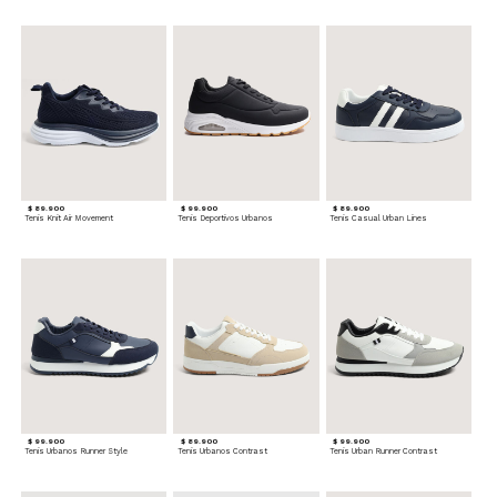
$ 89.900
$ 99.900
$ 89.900
Tenis Knit Air Movement
Tenis Deportivos Urbanos
Tenis Casual Urban Lines
$ 99.900
$ 89.900
$ 99.900
Tenis Urbanos Runner Style
Tenis Urbanos Contrast
Tenis Urban Runner Contrast