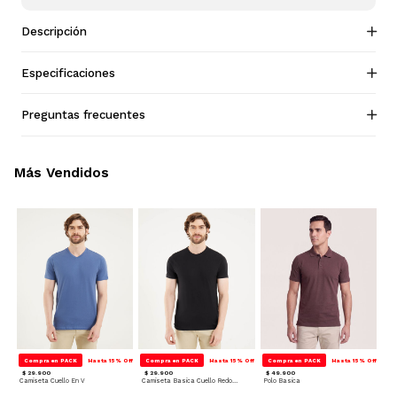
Descripción
Especificaciones
Preguntas frecuentes
Más Vendidos
Compra en PACK
Hasta 15% Off
Compra en PACK
Hasta 15% Off
Compra en PACK
Hasta 15% Off
$ 29.900
$ 29.900
$ 49.900
Camiseta Cuello En V
Camiseta Basica Cuello Redondo
Polo Basica