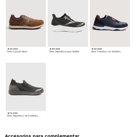
$ 99.900
$ 89.900
$ 99.900
Tenis Casual Urban
Tenis Deportivos para hombre
Tenis Formales con Detalles
$ 79.900
Tenis Deportivos sin Cordones para hombre
Accesorios para complementar