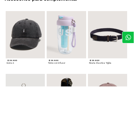
$ 29.900
$ 29.900
$ 29.900
Gorra A
Termo con infusor
Reata Elastica Tejida
$ 12.900
$ 29.900
$ 29.900
Llavero Nube
Termo en Degrade 500 ml
Gorra Corazon