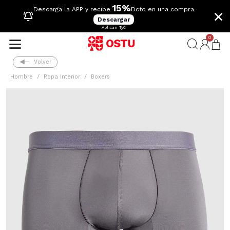
15%
×
Descarga la APP y recibe
Dcto en una compra
Descargar
Aplican TyC
0
Volver
Hombre
Ropa Interior
Boxers