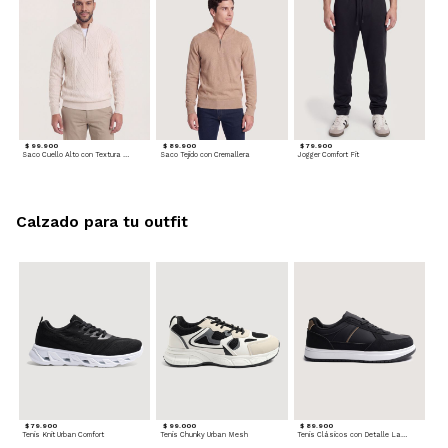
$ 99.900
$ 89.900
$ 79.900
Saco Cuello Alto con Textura Trenzada
Saco Tejido con Cremallera
Jogger Comfort Fit
Calzado para tu outfit
$ 79.900
$ 99.000
$ 89.900
Tenis Knit Urban Comfort
Tenis Chunky Urban Mesh
Tenis Clásicos con Detalle Lateral