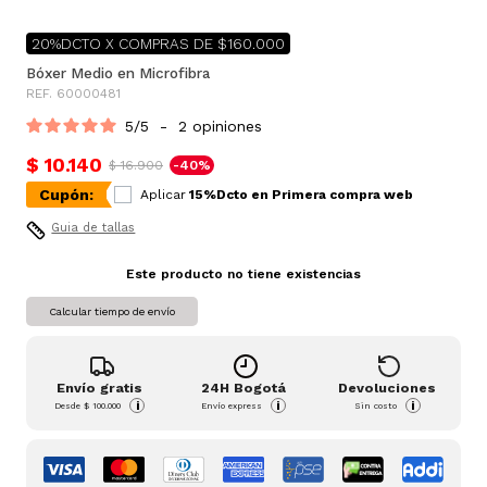
20%DCTO X COMPRAS DE $160.000
Bóxer Medio en Microfibra
REF. 60000481
5
/
5
-
2
opiniones
$ 10.140
$ 16.900
-40%
Cupón:
Aplicar
15%Dcto en Primera compra web
Guia de tallas
Este producto no tiene existencias
Calcular tiempo de envío
Envío gratis
24H Bogotá
Devoluciones
i
i
i
Desde
$ 100.000
Envío express
Sin costo