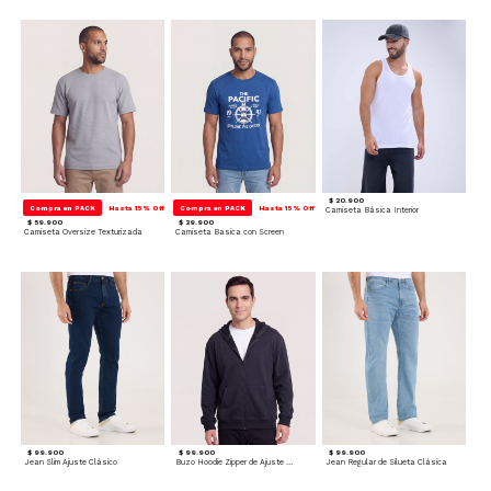
$ 20.900
Compra en PACK
Hasta 15% Off
Compra en PACK
Hasta 15% Off
Camiseta Básica Interior
$ 59.900
$ 39.900
Camiseta Oversize Texturizada
Camiseta Basica con Screen
$ 99.900
$ 99.900
$ 99.900
Jean Slim Ajuste Clásico
Buzo Hoodie Zipper de Ajuste Cómodo
Jean Regular de Silueta Clásica