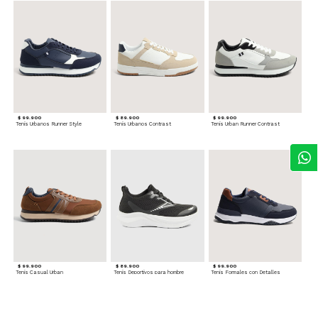
$ 99.900
$ 89.900
$ 99.900
Tenis Urbanos Runner Style
Tenis Urbanos Contrast
Tenis Urban Runner Contrast
$ 99.900
$ 89.900
$ 99.900
Tenis Casual Urban
Tenis Deportivos para hombre
Tenis Formales con Detalles