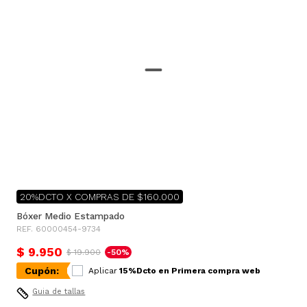
20%DCTO X COMPRAS DE $160.000
Bóxer Medio Estampado
REF. 60000454-9734
$ 9.950
$ 19.900
-50%
Cupón:
Aplicar
15%Dcto en Primera compra web
Guia de tallas