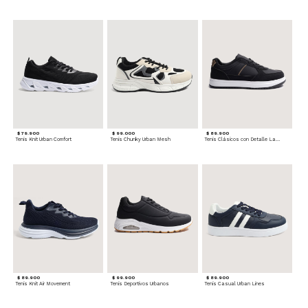
$ 79.900
$ 99.000
$ 89.900
Tenis Knit Urban Comfort
Tenis Chunky Urban Mesh
Tenis Clásicos con Detalle Lateral
$ 89.900
$ 99.900
$ 89.900
Tenis Knit Air Movement
Tenis Deportivos Urbanos
Tenis Casual Urban Lines