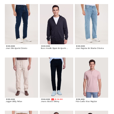
$ 99.900
$ 99.900
$ 99.900
Jean Slim Ajuste Clásico
Buzo Hoodie Zipper de Ajuste Cómodo
Jean Regular de Silueta Clásica
$ 89.900
$ 99.900
$ 89.910
$ 59.900
Jogger Utility Relax
Jeans Básico Skinny
Polo Cuello Mao Regular