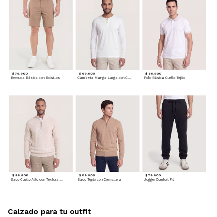
$ 79.900
$ 69.900
$ 69.900
Bermuda Básica con Bolsillos
Camiseta Manga Larga con Cuello Henley
Polo Básica Cuello Tejido
$ 99.900
$ 89.900
$ 79.900
Saco Cuello Alto con Textura Trenzada
Saco Tejido con Cremallera
Jogger Comfort Fit
Calzado para tu outfit