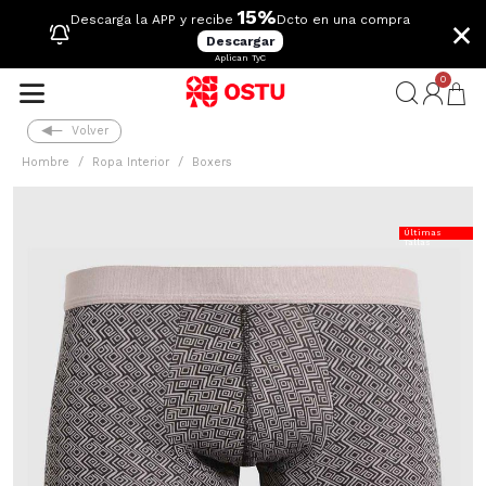
15%
×
Descarga la APP y recibe
Dcto en una compra
Descargar
Aplican TyC
0
Volver
Hombre
Ropa Interior
Boxers
Últimas
Tallas