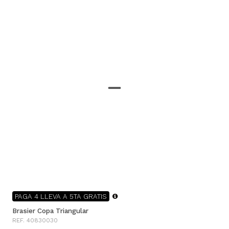
PAGA 4 LLEVA A 5TA GRATIS
Brasier Copa Triangular
REF. 40830030