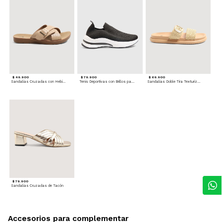
$ 49.900
$ 79.900
$ 69.900
Sandalias Cruzadas con Hebilla
Tenis Deportivas con Brillos para mujer
Sandalias Doble Tira Texturizada
$ 79.900
Sandalias Cruzadas de Tacón
Accesorios para complementar