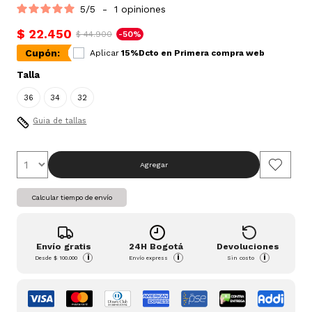
5
/
5
-
1
opiniones
$ 22.450
$ 44.900
-50%
Cupón:
Aplicar
15%Dcto en Primera compra web
Talla
36
34
32
Guia de tallas
Agregar
Calcular tiempo de envío
Envío gratis
24H Bogotá
Devoluciones
i
i
i
Desde
$ 100.000
Envío express
Sin costo