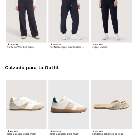
$ 79.900
$ 89.900
$ 79.900
Pantalón Wide Leg Burda
Pantalón Jogger con Bolsillos Cargo
Jogger Unicolor
Calzado para tu Outfit
$ 94.900
$ 89.900
$ 59.900
Tenis Casuales para Mujer
Tenis Casuales para Mujer
Sandalias Brillantes de Tiras