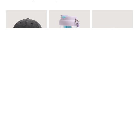
$ 29.900
$ 29.900
$ 29.900
Gorra A
Termo con infusor
Reata Elastica Tejida
$ 12.900
$ 29.900
$ 29.900
Llavero Nube
Termo en Degrade 500 ml
Gorra Corazon