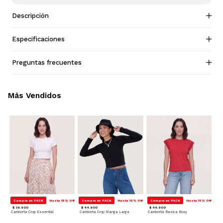
Descripción
Especificaciones
Preguntas frecuentes
Más Vendidos
Compra en PACK
Hasta 15% Off
Compra en PACK
Hasta 15% Off
Compra en PACK
Hasta 15% Off
$ 39.900
$ 44.900
$ 49.900
Camiseta Crop Essential
Camiseta Crop Manga Larga
Camiseta Basica Boxy