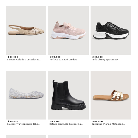
$ 69.900
$ 89.900
$ 99.900
Baletas Caladas Destalonadas
Tenis Casual Knit Comfort
Tenis Chunky Sport Black
$ 49.900
$ 119.900
$ 49.900
Baletas Transparentes Brillantes
Botines con Suela Gruesa Elastizada
Sandalias Planas Metalizadas