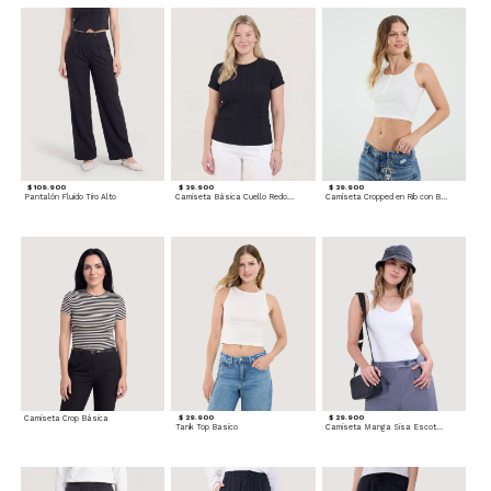
$ 109.900
$ 39.900
$ 39.900
Pantalón Fluido Tiro Alto
Camiseta Básica Cuello Redondo
Camiseta Cropped en Rib con Botones
Camiseta Crop Básica
$ 29.900
$ 29.900
Tank Top Basico
Camiseta Manga Sisa Escotada