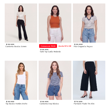
$ 39.900
$ 49.900
Compra en PACK
Hasta 15% Off
Camiseta Basica Screen
Polo Cropped a Rayas
$ 29.900
Tank Top Cuello Redondo
$ 39.900
$ 39.900
$ 79.900
Top Basico Hombro Ancho
Camiseta Crop Básica
Pantalón Fluido Tiro Alto