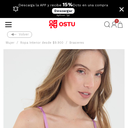
15%
×
Descarga la APP y recibe
Dcto en una compra
Descargar
Aplican TyC
0
Volver
Mujer
Ropa Interior desde $9.900
Brasieres