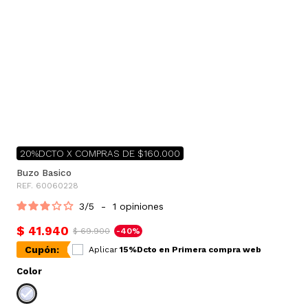
20%DCTO X COMPRAS DE $160.000
Buzo Basico
REF. 60060228
3
/
5
-
1
opiniones
$ 41.940
$ 69.900
-40%
Cupón:
Aplicar
15%Dcto en Primera compra web
Color