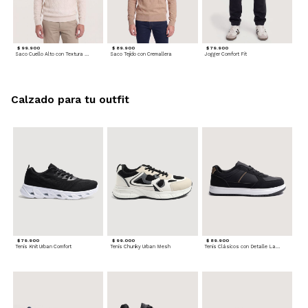
$ 99.900
$ 89.900
$ 79.900
Saco Cuello Alto con Textura Trenzada
Saco Tejido con Cremallera
Jogger Comfort Fit
Calzado para tu outfit
$ 79.900
$ 99.000
$ 89.900
Tenis Knit Urban Comfort
Tenis Chunky Urban Mesh
Tenis Clásicos con Detalle Lateral