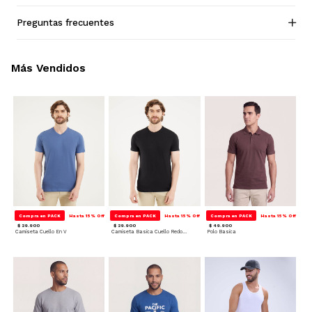
Preguntas frecuentes
Más Vendidos
Compra en PACK
Hasta 15% Off
Compra en PACK
Hasta 15% Off
Compra en PACK
Hasta 15% Off
$ 29.900
$ 29.900
$ 49.900
Camiseta Cuello En V
Camiseta Basica Cuello Redondo
Polo Basica