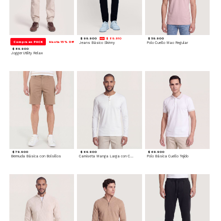
$ 99.900
$ 89.910
$ 59.900
Compra en PACK
Hasta 15% Off
Jeans Básico Skinny
Polo Cuello Mao Regular
$ 89.900
Jogger Utility Relax
$ 79.900
$ 69.900
$ 69.900
Bermuda Básica con Bolsillos
Camiseta Manga Larga con Cuello Henley
Polo Básica Cuello Tejido