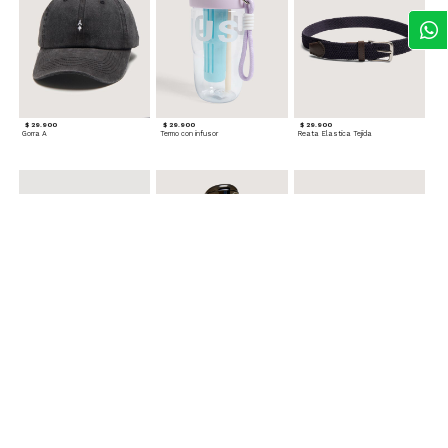
$ 29.900
$ 29.900
$ 29.900
Gorra A
Termo con infusor
Reata Elastica Tejida
$ 12.900
$ 29.900
$ 29.900
Llavero Nube
Termo en Degrade 500 ml
Gorra Corazon