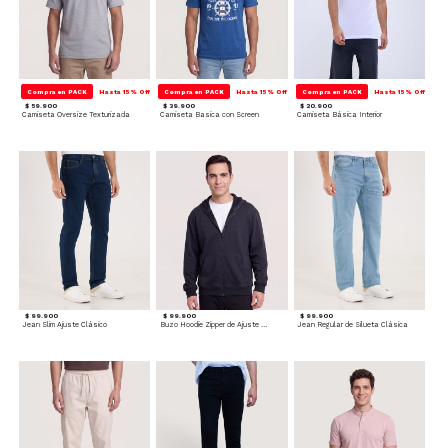
Compra en PACK
Hasta 15% Off
Compra en PACK
Hasta 15% Off
Compra en PACK
Hasta 15% Off
$ 59.900
$ 39.900
$ 20.900
Camiseta Oversize Texturizada
Camiseta Basica con Screen
Camiseta Básica Interior
$ 99.900
$ 99.900
$ 99.900
Jean Slim Ajuste Clásico
Buzo Hoodie Zipper de Ajuste Cómodo
Jean Regular de Silueta Clásica