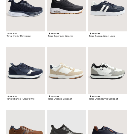
$ 89.900
$ 99.900
$ 89.900
Tenis Knit Air Movement
Tenis Deportivos Urbanos
Tenis Casual Urban Lines
$ 99.900
$ 89.900
$ 99.900
Tenis Urbanos Runner Style
Tenis Urbanos Contrast
Tenis Urban Runner Contrast