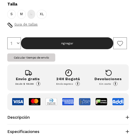
Talla
S
M
L
XL
Guia de tallas
Agregar
Calcular tiempo de envío
Envío gratis
24H Bogotá
Devoluciones
i
i
i
Desde
$ 100.000
Envío express
Sin costo
Descripción
Especificaciones