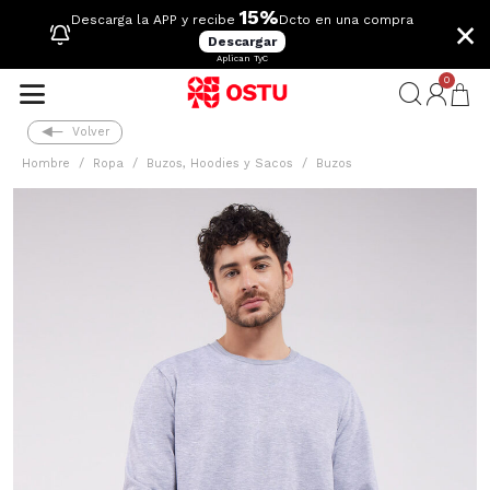
15%
×
Descarga la APP y recibe
Dcto en una compra
Descargar
Aplican TyC
0
Volver
Hombre
Ropa
Buzos, Hoodies y Sacos
Buzos