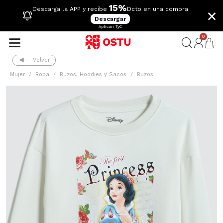
15%
×
Descarga la APP y recibe
Dcto en una compra
Descargar
Aplican TyC
0
Volver
Mujer
Ropa
Buzos, Hoodies y Sacos
Buzos