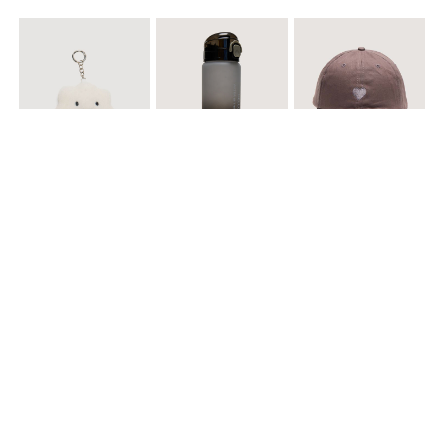
$ 12.900
$ 29.900
$ 29.900
Llavero Nube
Termo en Degrade 500 ml
Gorra Corazon
$ 29.900
$ 29.900
$ 49.900
Cinturones Pack x2 Hebilla Ovalada
Gorra Flowing
Set de Accesorios para Cabello