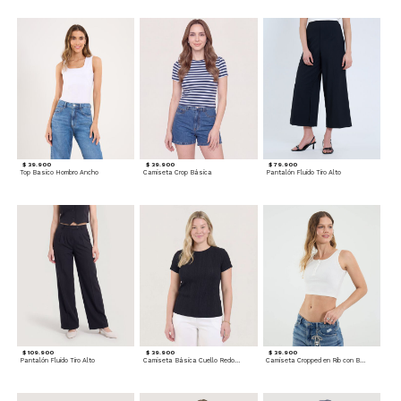
$ 39.900
$ 39.900
$ 79.900
Top Basico Hombro Ancho
Camiseta Crop Básica
Pantalón Fluido Tiro Alto
$ 109.900
$ 39.900
$ 39.900
Pantalón Fluido Tiro Alto
Camiseta Básica Cuello Redondo
Camiseta Cropped en Rib con Botones