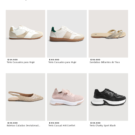
$ 94.900
$ 89.900
$ 59.900
Tenis Casuales para Mujer
Tenis Casuales para Mujer
Sandalias Brillantes de Tiras
$ 69.900
$ 89.900
$ 99.900
Baletas Caladas Destalonadas
Tenis Casual Knit Comfort
Tenis Chunky Sport Black