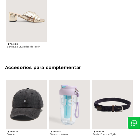
$ 79.900
Sandalias Cruzadas de Tacón
Accesorios para complementar
$ 29.900
$ 29.900
$ 29.900
Gorra A
Termo con infusor
Reata Elastica Tejida