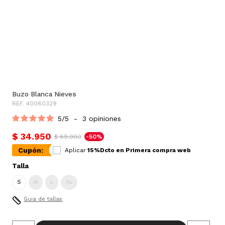
Buzo Blanca Nieves
REF. 40060329
5
/
5
-
3
opiniones
$ 34.950
$ 69.900
-50%
Cupón:
Aplicar
15%Dcto en Primera compra web
Talla
S
M
L
XL
Guia de tallas