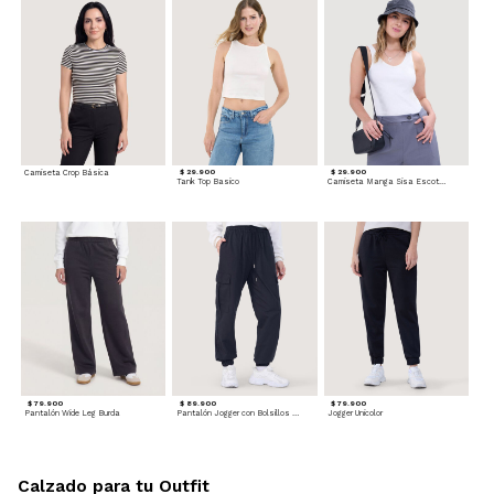
Camiseta Crop Básica
$ 29.900
$ 29.900
Tank Top Basico
Camiseta Manga Sisa Escotada
$ 79.900
$ 89.900
$ 79.900
Pantalón Wide Leg Burda
Pantalón Jogger con Bolsillos Cargo
Jogger Unicolor
Calzado para tu Outfit