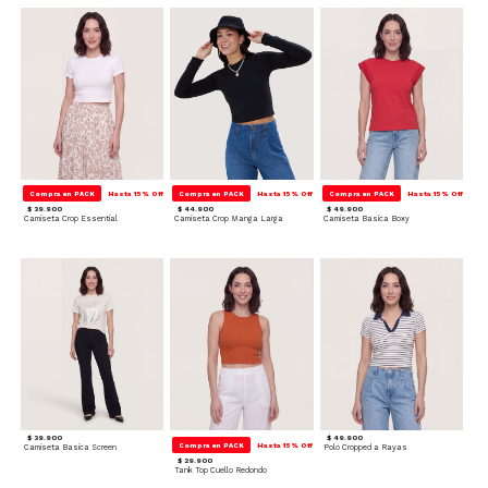
Compra en PACK
Hasta 15% Off
Compra en PACK
Hasta 15% Off
Compra en PACK
Hasta 15% Off
$ 39.900
$ 44.900
$ 49.900
Camiseta Crop Essential
Camiseta Crop Manga Larga
Camiseta Basica Boxy
$ 39.900
$ 49.900
Compra en PACK
Hasta 15% Off
Camiseta Basica Screen
Polo Cropped a Rayas
$ 29.900
Tank Top Cuello Redondo