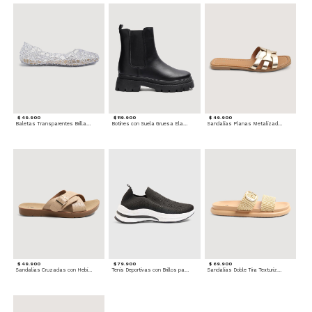
$ 49.900
$ 119.900
$ 49.900
Baletas Transparentes Brillantes
Botines con Suela Gruesa Elastizada
Sandalias Planas Metalizadas
$ 49.900
$ 79.900
$ 69.900
Sandalias Cruzadas con Hebilla
Tenis Deportivas con Brillos para mujer
Sandalias Doble Tira Texturizada