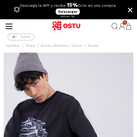
15%
×
Descarga la APP y recibe
Dcto en una compra
Descargar
Aplican TyC
0
Volver
Hombre
Ropa
Buzos, Hoodies y Sacos
Buzos