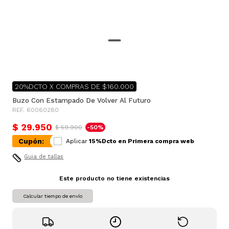
20%DCTO X COMPRAS DE $160.000
Buzo Con Estampado De Volver Al Futuro
REF. 60060280
$ 29.950
$ 59.900
-50%
Cupón:
Aplicar
15%Dcto en Primera compra web
Guia de tallas
Este producto no tiene existencias
Calcular tiempo de envío