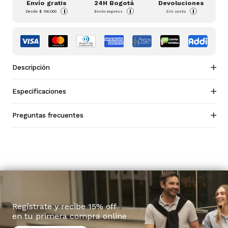
Envío gratis
24H Bogotá
Devoluciones
i
i
i
Desde
$ 100.000
Envío express
Sin costo
Descripción
Especificaciones
Preguntas frecuentes
Regístrate y recibe 15% off
en tu primera compra online