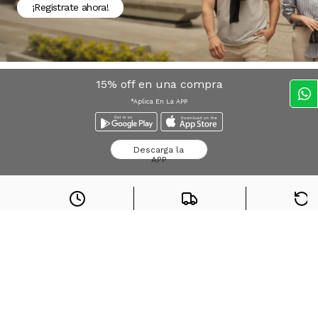
¡Registrate ahora!
15% off en una compra
*Aplica En La APP
Descarga la
APP
Envío express
Envío gratis desde
$
Devolucio
Bogota*
100.000
sin cost
Búsquedas en tendencias
Jeans para mujer
Jeans para hombre