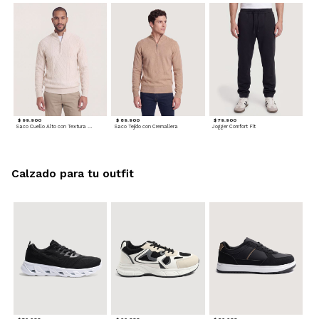
$ 99.900
$ 89.900
$ 79.900
Saco Cuello Alto con Textura Trenzada
Saco Tejido con Cremallera
Jogger Comfort Fit
Calzado para tu outfit