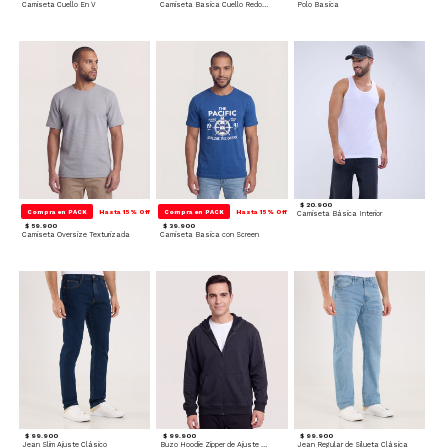
Camiseta Cuello En V
Camiseta Basica Cuello Redondo
Polo Basica
$ 20.900
Compra en PACK
Hasta 15% Off
Compra en PACK
Hasta 15% Off
Camiseta Básica Interior
$ 59.900
$ 39.900
Camiseta Oversize Texturizada
Camiseta Basica con Screen
$ 99.900
$ 99.900
$ 99.900
Jean Slim Ajuste Clásico
Buzo Hoodie Zipper de Ajuste Cómodo
Jean Regular de Silueta Clásica