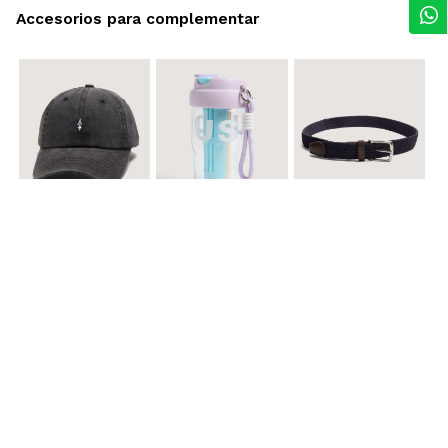
Accesorios para complementar
$ 29.900
$ 29.900
$ 29.900
Gorra A
Termo con infusor
Reata Elastica Tejida
$ 12.900
$ 29.900
$ 29.900
Llavero Nube
Termo en Degrade 500 ml
Gorra Corazon