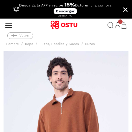
15%
×
Descarga la APP y recibe
Dcto en una compra
Descargar
Aplican TyC
0
Volver
Hombre
Ropa
Buzos, Hoodies y Sacos
Buzos