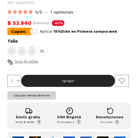
REF. 60060479
5
/
5
-
1
opiniones
$ 53.940
$ 89.900
-40%
Cupón:
Aplicar
15%Dcto en Primera compra web
Talla
S
M
L
XL
Guia de tallas
Agregar
Calcular tiempo de envío
Envío gratis
24H Bogotá
Devoluciones
i
i
i
Desde
$ 159.900
Envío express
Sin costo