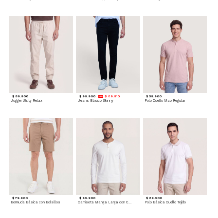
$ 89.900
$ 99.900
$ 89.910
$ 59.900
Jogger Utility Relax
Jeans Básico Skinny
Polo Cuello Mao Regular
$ 79.900
$ 69.900
$ 69.900
Bermuda Básica con Bolsillos
Camiseta Manga Larga con Cuello Henley
Polo Básica Cuello Tejido