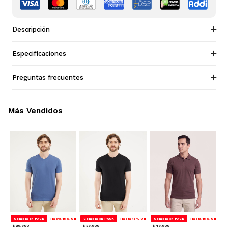
Descripción
Especificaciones
Preguntas frecuentes
Más Vendidos
Compra en PACK
Hasta 15% Off
Compra en PACK
Hasta 15% Off
Compra en PACK
Hasta 15% Off
$ 29.900
$ 29.900
$ 49.900