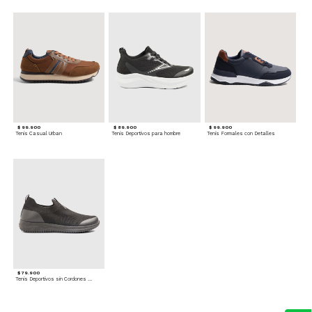
$ 99.900
$ 89.900
$ 99.900
Tenis Casual Urban
Tenis Deportivos para hombre
Tenis Formales con Detalles
$ 79.900
Tenis Deportivos sin Cordones para hombre