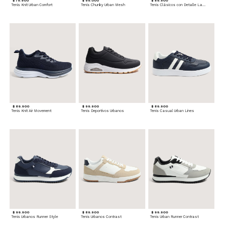
$ 79.900
$ 99.000
$ 89.900
Tenis Knit Urban Comfort
Tenis Chunky Urban Mesh
Tenis Clásicos con Detalle Lateral
$ 89.900
$ 99.900
$ 89.900
Tenis Knit Air Movement
Tenis Deportivos Urbanos
Tenis Casual Urban Lines
$ 99.900
$ 89.900
$ 99.900
Tenis Urbanos Runner Style
Tenis Urbanos Contrast
Tenis Urban Runner Contrast