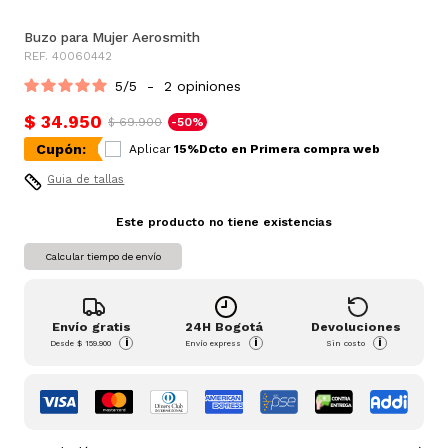
Buzo para Mujer Aerosmith
REF. 40060442
5
/
5
-
2
opiniones
$ 34.950
$ 69.900
-50%
Cupón:
Aplicar
15%Dcto en Primera compra web
Guia de tallas
Este producto no tiene existencias
Calcular tiempo de envío
Envío gratis
24H Bogotá
Devoluciones
i
i
i
Desde
$ 159.900
Envío express
Sin costo