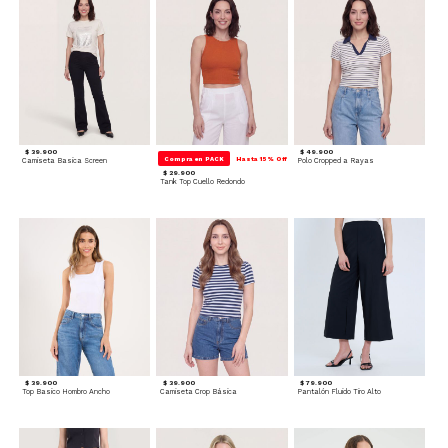
$ 39.900
$ 49.900
Compra en PACK
Hasta 15% Off
Camiseta Basica Screen
Polo Cropped a Rayas
$ 29.900
Tank Top Cuello Redondo
$ 39.900
$ 39.900
$ 79.900
Top Basico Hombro Ancho
Camiseta Crop Básica
Pantalón Fluido Tiro Alto