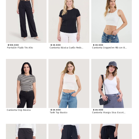
$ 109.900
$ 39.900
$ 39.900
Pantalón Fluido Tiro Alto
Camiseta Básica Cuello Redondo
Camiseta Cropped en Rib con Botones
Camiseta Crop Básica
$ 29.900
$ 29.900
Tank Top Basico
Camiseta Manga Sisa Escotada