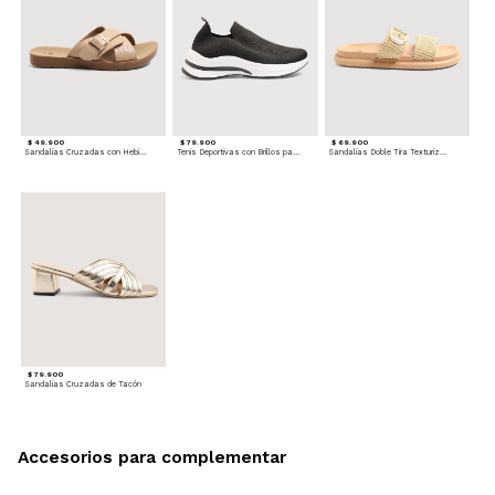
$ 49.900
$ 79.900
$ 69.900
Sandalias Cruzadas con Hebilla
Tenis Deportivas con Brillos para mujer
Sandalias Doble Tira Texturizada
$ 79.900
Sandalias Cruzadas de Tacón
Accesorios para complementar