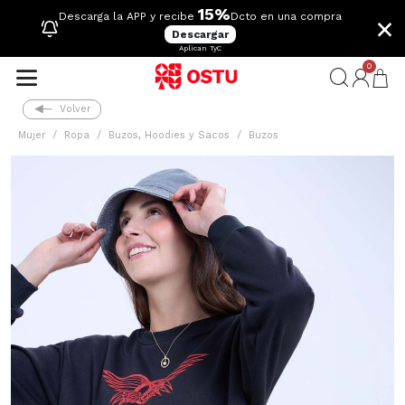
15%
×
Descarga la APP y recibe
Dcto en una compra
Descargar
Aplican TyC
0
Volver
Mujer
Ropa
Buzos, Hoodies y Sacos
Buzos