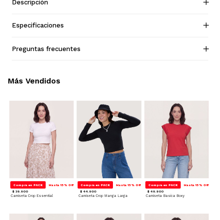
Descripción
Especificaciones
Preguntas frecuentes
Más Vendidos
Compra en PACK
Hasta 15% Off
Compra en PACK
Hasta 15% Off
Compra en PACK
Hasta 15% Off
$ 39.900
$ 44.900
$ 49.900
Camiseta Crop Essential
Camiseta Crop Manga Larga
Camiseta Basica Boxy