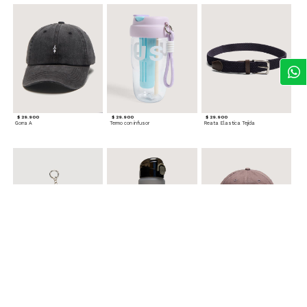
$ 29.900
$ 29.900
$ 29.900
Gorra A
Termo con infusor
Reata Elastica Tejida
$ 12.900
$ 29.900
$ 29.900
Llavero Nube
Termo en Degrade 500 ml
Gorra Corazon