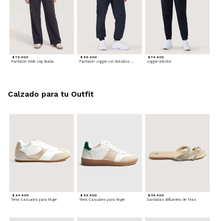
$ 79.900
$ 89.900
$ 79.900
Pantalón Wide Leg Burda
Pantalón Jogger con Bolsillos Cargo
Jogger Unicolor
Calzado para tu Outfit
$ 94.900
$ 89.900
$ 59.900
Tenis Casuales para Mujer
Tenis Casuales para Mujer
Sandalias Brillantes de Tiras