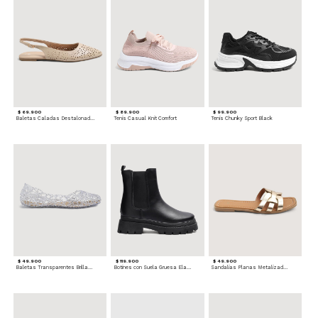
$ 69.900
$ 89.900
$ 99.900
Baletas Caladas Destalonadas
Tenis Casual Knit Comfort
Tenis Chunky Sport Black
$ 49.900
$ 119.900
$ 49.900
Baletas Transparentes Brillantes
Botines con Suela Gruesa Elastizada
Sandalias Planas Metalizadas